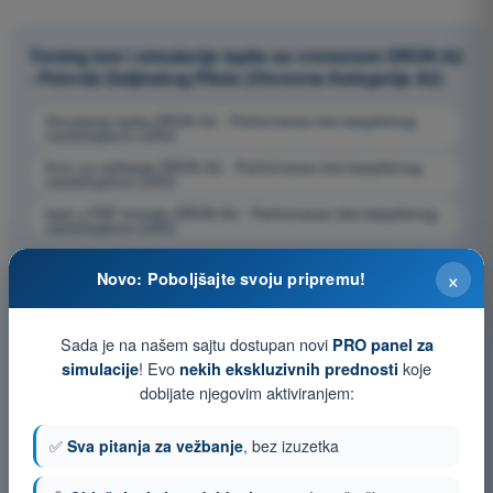
Trening test i simulacije ispita sa vremenom DRON A2
- Potvrda Daljinskog Pilota (Otvorena Kategorija A2)
Simulacija ispita DRON A2 - Performanse leta bespilotnog
vazduhoplova (UAS)
Kviz za vežbanje DRON A2 - Performanse leta bespilotnog
vazduhoplova (UAS)
Ispit u PDF formatu DRON A2 - Performanse leta bespilotnog
vazduhoplova (UAS)
×
Novo: Poboljšajte svoju pripremu!
Sada je na našem sajtu dostupan novi
PRO panel za
! Evo
koje
simulacije
nekih ekskluzivnih prednosti
dobijate njegovim aktiviranjem:
✅
Sva pitanja za vežbanje
, bez izuzetka