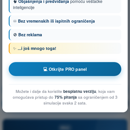
🧠
Objašnjenja i predviđanja
pomoću veštačke
inteligencije
♾️
Bez vremenskih ili ispitnih ograničenja
🚫
Bez reklama
✨
...i još mnogo toga!
💻 Otkrijte PRO panel
Performanse leta bespilotnog vazduhoplova (UAS)
Možete i dalje da koristite
besplatnu verziju
, koja vam
omogućava pristup do
75% pitanja
sa ograničenjem od 3
Vežbanje!
simulacije svaka 2 sata.
Objašnjenje pitanja
🔒
PRO
PRO