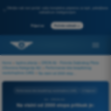
Otkrijte naš novi portal: vaša kompletna priprema za ispit, poboljšana
✨
veštačkom inteligencijom
→
Prijavi se
Počnite odmah
Home
>
Ispitna pitanja
>
DRON A2 - Potvrda Daljinskog Pilota
(Otvorena Kategorija A2)
>
Performanse leta bespilotnog
vazduhoplova (UAS)
>
Na visini od 2000 stopa pritisak je:
Performanse leta bespilotnog vazduhoplova (UAS)
4 Odgovori
64 - DRON A2 -
Na visini od 2000 stopa pritisak je: