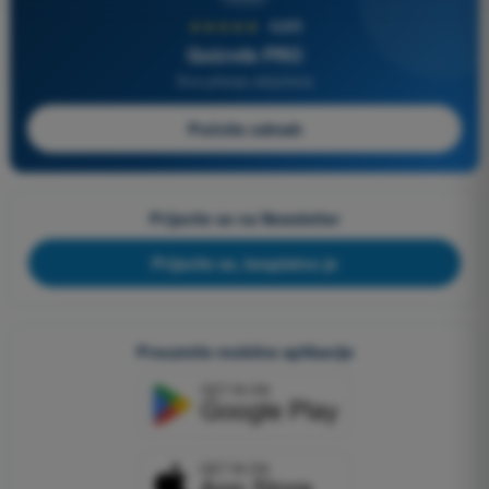
★★★★★
4,6/5
Quizvds PRO
Sva pitanja uključena
Počnite odmah
Prijavite se na Newsletter
Prijavite se, besplatno je
Preuzmite mobilne aplikacije