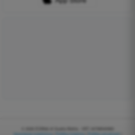
© 2026
EGWeb di Guatta Mattia - VAT: 04768540983
Upravljanje kolačićima
|
Politika kolačića
|
Politika privatnosti
|