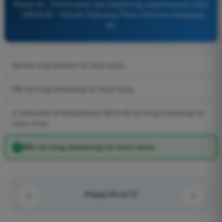
Pitanje 64 - Performanse leta bespilotnog vazduhoplova (UAS)
- DRON A2 - Potvrda Daljinskog Pilota (Otvorena Kategorija
A2)
Isti kao onaj izmeren na nivou mora.
Viši od onog izmerenog na nivou mora.
U zavisnosti od temperature viši ili niži od onog izmerenog na
nivou mora.
Niži od onog izmerenog na nivou mora.
Pitanje 64 od 72