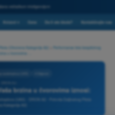
ljšana veštačkom inteligencijom
Kvizovi
Cene
Da li ste škola?
Kontaktirajte nas
▾
ilota (Otvorena Kategorija A2)
>
Performanse leta bespilotnog
Letite brzinom od 10 m/s. Vaša brzina u čvorovima iznosi:
og vazduhoplova (UAS)
4 Odgovori
- DRON A2 -
Vaša brzina u čvorovima iznosi:
duhoplova (UAS) - DRON A2 - Potvrda Daljinskog Pilota
a Kategorija A2)