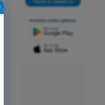
Prijavite se, besplatno je
Preuzmite mobilne aplikacije