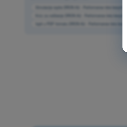
Simulacija ispita DRON A2 - Performanse leta bespilo
Kviz za vežbanje DRON A2 - Performanse leta bespilo
Ispit u PDF formatu DRON A2 - Performanse leta besp