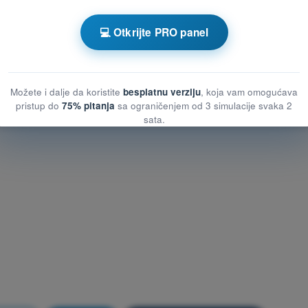
tnog vazduhoplova (UAS)
💻 Otkrijte PRO panel
tnog vazduhoplova (UAS)
ilotnog vazduhoplova (UAS)
Možete i dalje da koristite
besplatnu verziju
, koja vam omogućava
pristup do
75% pitanja
sa ograničenjem od 3 simulacije svaka 2
sata.