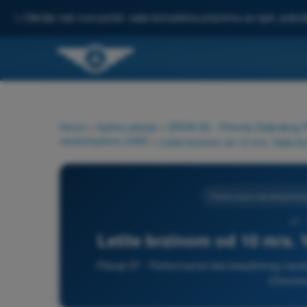
✨
Otkrijte naš novi portal: vaša kompletna priprema za ispit, pobo
Home
>
Ispitna pitanja
>
DRON A2 - Potvrda Daljinskog P
vazduhoplova (UAS)
>
Performanse leta bespilotn
67 
Letite brzinom od 10 m/s. 
Pitanje 67 - Performanse leta bespilotnog vaz
(Otvoren