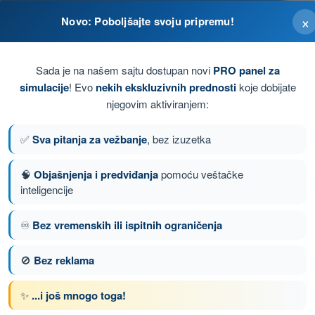
×
Novo: Poboljšajte svoju pripremu!
Sada je na našem sajtu dostupan novi
PRO panel za
simulacije
! Evo
nekih ekskluzivnih prednosti
koje dobijate
njegovim aktiviranjem:
✅
Sva pitanja za vežbanje
, bez izuzetka
🧠
Objašnjenja i predviđanja
pomoću veštačke
inteligencije
anje 67 od 72
Sledeće pitanje
♾️
Bez vremenskih ili ispitnih ograničenja
🚫
Bez reklama
nom DRON A2 - Potvrda Daljinskog Pilota
✨
...i još mnogo toga!