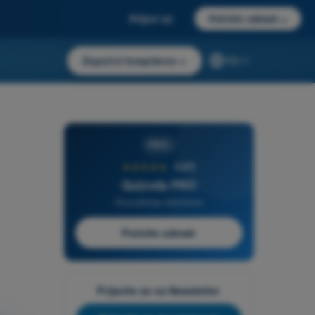
Prijavi se
Počnite odmah
→
Započni besplatno
→
RS
PRO
★★★★★
4,6/5
Quizvds PRO
Sva pitanja uključena
Počnite odmah
Prijavite se na Newsletter