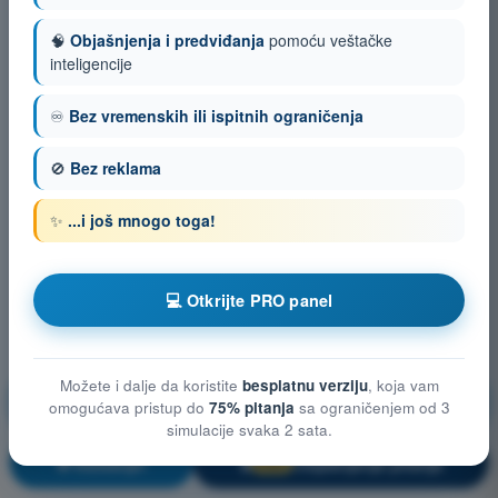
🧠
Objašnjenja i predviđanja
pomoću veštačke
inteligencije
♾️
Bez vremenskih ili ispitnih ograničenja
🚫
Bez reklama
✨
...i još mnogo toga!
💻 Otkrijte PRO panel
Možete i dalje da koristite
besplatnu verziju
, koja vam
Opšte poznavanje bespilotnih vazduhoplovnih
omogućava pristup do
75% pitanja
sa ograničenjem od 3
sistema (UAS)
simulacije svaka 2 sata.
Vežbanje!
Objašnjenje pitanja
🔒
PRO