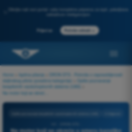
Otkrijte naš novi portal: vaša kompletna priprema za ispit, poboljšana
✨
veštačkom inteligencijom
→
Prijavi se
Počnite odmah
Home
>
Ispitna pitanja
>
DRON STS - Potvrda o osposobljenosti
daljinskog pilota (posebna kategorija)
>
Opšte poznavanje
bespilotnih vazduhoplovnih sistema (UAS)
>
Na motor koji se okreće u smeru kazaljke na satu postavljate elisu:
Opšte poznavanje bespilotnih vazduhoplovnih sistema (UAS)
4 Odgovori
141 - DRON STS -
Na motor koji se okreće u smeru kazaljke