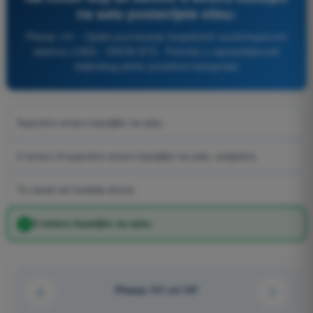
na satu postavljate elisu:
Pitanje 141 - Opšte poznavanje bespilotnih vazduhoplovnih
sistema (UAS) - DRON STS - Potvrda o osposobljenosti
daljinskog pilota (posebna kategorija)
Suprotno smeru kazaljke na satu.
U smeru ili suprotno smeru kazaljke na satu, svejedno.
To zavisi od modela drona.
U smeru kazaljke na satu.
Pitanje 141 od 167