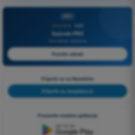
PRO
★★★★★
4,6/5
Quizvds PRO
Sva pitanja uključena
Počnite odmah
Prijavite se na Newsletter
Prijavite se, besplatno je
Preuzmite mobilne aplikacije