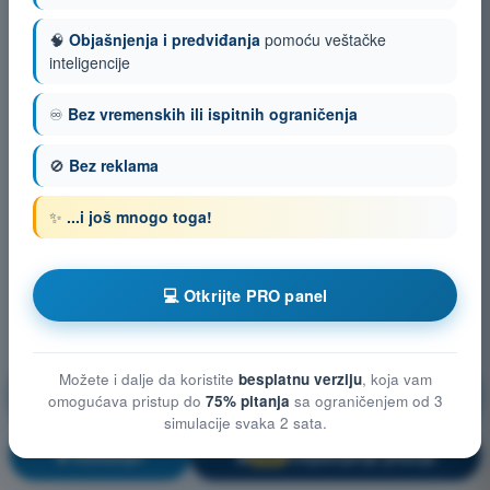
🧠
Objašnjenja i predviđanja
pomoću veštačke
inteligencije
♾️
Bez vremenskih ili ispitnih ograničenja
🚫
Bez reklama
✨
...i još mnogo toga!
💻 Otkrijte PRO panel
Možete i dalje da koristite
besplatnu verziju
, koja vam
Opšte poznavanje bespilotnih vazduhoplovnih
omogućava pristup do
75% pitanja
sa ograničenjem od 3
sistema (UAS)
simulacije svaka 2 sata.
Vežbanje!
Objašnjenje pitanja
🔒
PRO