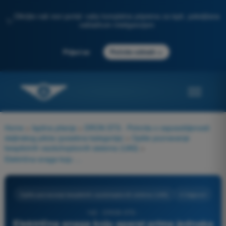
Otkrijte naš novi portal: vaša kompletna priprema za ispit, poboljšana
✨
veštačkom inteligencijom
→
Prijavi se
Počnite odmah
Home
>
Ispitna pitanja
>
DRON STS - Potvrda o osposobljenosti
daljinskog pilota (posebna kategorija)
>
Opšte poznavanje
bespilotnih vazduhoplovnih sistema (UAS)
>
Električna snaga koju aparat prima jednaka je:
Opšte poznavanje bespilotnih vazduhoplovnih sistema (UAS)
4 Odgovori
142 - DRON STS -
Električna snaga koju aparat prima jednaka