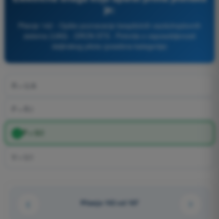
je:
Pitanje 142 - Opšte poznavanje bespilotnih vazduhoplovnih
sistema (UAS) - DRON STS - Potvrda o osposobljenosti
daljinskog pilota (posebna kategorija)
R = U.A
P = R.I
P = U.I
V = U.I
Pitanje 142 od 167