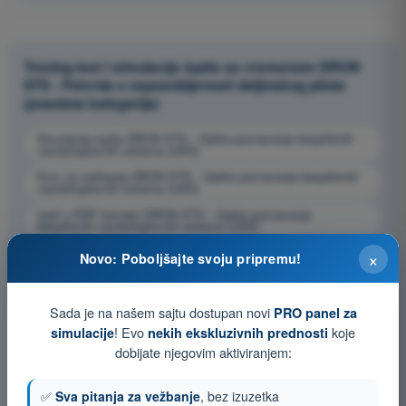
Trening test i simulacije ispita sa vremenom DRON
STS - Potvrda o osposobljenosti daljinskog pilota
(posebna kategorija)
Simulacija ispita DRON STS - Opšte poznavanje bespilotnih
vazduhoplovnih sistema (UAS)
Kviz za vežbanje DRON STS - Opšte poznavanje bespilotnih
vazduhoplovnih sistema (UAS)
Ispit u PDF formatu DRON STS - Opšte poznavanje
bespilotnih vazduhoplovnih sistema (UAS)
×
Novo: Poboljšajte svoju pripremu!
Sada je na našem sajtu dostupan novi
PRO panel za
! Evo
koje
simulacije
nekih ekskluzivnih prednosti
dobijate njegovim aktiviranjem:
✅
Sva pitanja za vežbanje
, bez izuzetka