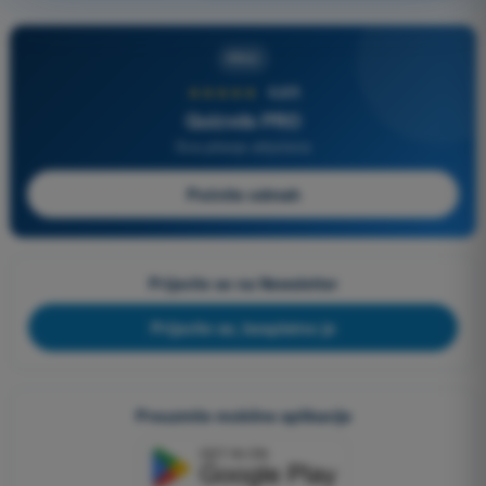
PRO
★★★★★
4,6/5
Quizvds PRO
Sva pitanja uključena
Počnite odmah
Prijavite se na Newsletter
Prijavite se, besplatno je
Preuzmite mobilne aplikacije