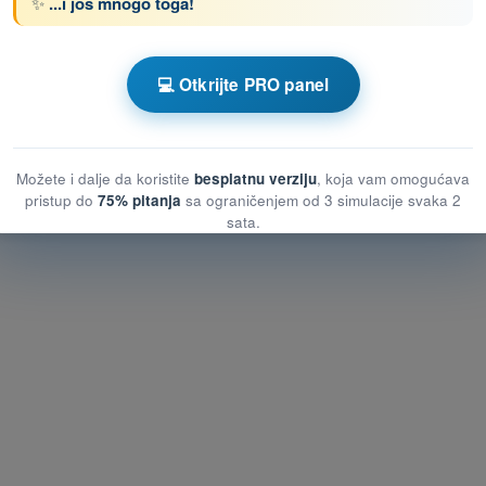
✨
...i još mnogo toga!
enom DRON STS - Potvrda o osposobljenosti
💻 Otkrijte PRO panel
lica na zemlji
 lica na zemlji
ća lica na zemlji
Možete i dalje da koristite
besplatnu verziju
, koja vam omogućava
pristup do
75% pitanja
sa ograničenjem od 3 simulacije svaka 2
sata.