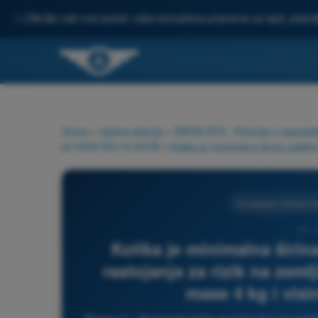
✨
Otkrijte naš novi portal: vaša kompletna priprema za ispit, pobo
Home
>
Ispitna pitanja
>
DRON STS - Potvrda o osposoblje
po treća lica na zemlji
>
Smanjenje rizika po tre
11 -
Kolika je minimalna širi
rastojanja za rizik na zem
mase 4 kg i visi