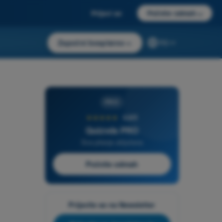
Prijavi se
Počnite odmah
→
Započni besplatno
→
RS
PRO
★★★★★
4,6/5
Quizvds PRO
Sva pitanja uključena
Počnite odmah
Prijavite se na Newsletter