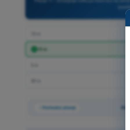
Pitanje 11 - Smanjenje rizika po treća lica na zeml
(poseb
10 m
15 m
5 m
20 m
Prethodno pitanje
Pita