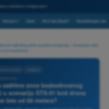
ljšana veštačkom inteligencijom
Kvizovi
Cene
Da li ste škola?
Kontaktirajte nas
▾
nosti daljinskog pilota (posebna kategorija)
>
Smanjenje rizika
Kolika je minimalna širina zaštitne zone bezbednosnog rastojanja za rizik na zemlji u scenariju STS-01 kod drona mase 4 kg i visine leta od 60 metara?
ća lica na zemlji
4 Odgovori
 DRON STS -
na zaštitne zone bezbednosnog
lji u scenariju STS-01 kod drona
ne leta od 60 metara?