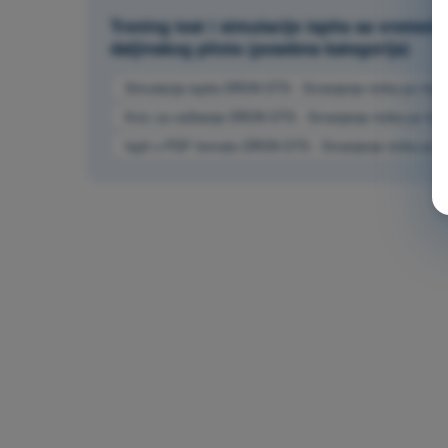
Trening test i simulacije ispita sa vrem
daljinskog pilota (posebna kategorija)
Simulacija ispita DRON STS - Smanjenje rizika po treća 
Kviz za vežbanje DRON STS - Smanjenje rizika po treća
Ispit u PDF formatu DRON STS - Smanjenje rizika po tre