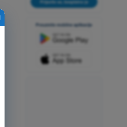
Prijavite se, besplatno je
Preuzmite mobilne aplikacije