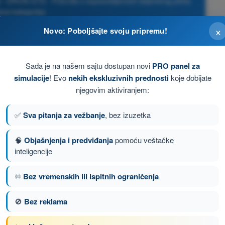
ji - DRON STS - Potvrda o osposobljenosti daljinskog pilota
na kategorija)
×
Novo: Poboljšajte svoju pripremu!
Sada je na našem sajtu dostupan novi
PRO panel za
simulacije
! Evo
nekih ekskluzivnih prednosti
koje dobijate
njegovim aktiviranjem:
✅
Sva pitanja za vežbanje
, bez izuzetka
🧠
Objašnjenja i predviđanja
pomoću veštačke
inteligencije
♾️
Bez vremenskih ili ispitnih ograničenja
nje 11 od 103
Sledeće pitanje
🚫
Bez reklama