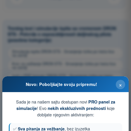
Trening test i simulacije ispita sa vremenom DRON
STS - Potvrda o osposobljenosti daljinskog pilota
(posebna kategorija)
Simulacija ispita DRON STS - Smanjenje rizika po treća lica
na zemlji
Kviz za vežbanje DRON STS - Smanjenje rizika po treća lica
na zemlji
Ispit u PDF formatu DRON STS - Smanjenje rizika po treća
lica na zemlji
×
Novo: Poboljšajte svoju pripremu!
Sada je na našem sajtu dostupan novi
PRO panel za
! Evo
koje
simulacije
nekih ekskluzivnih prednosti
dobijate njegovim aktiviranjem:
✅
Sva pitanja za vežbanje
, bez izuzetka