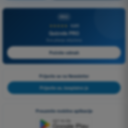
PRO
★★★★★
4,6/5
Quizvds PRO
Sva pitanja uključena
Počnite odmah
Prijavite se na Newsletter
Prijavite se, besplatno je
Preuzmite mobilne aplikacije