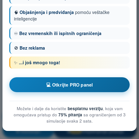
🧠
Objašnjenja i predviđanja
pomoću veštačke
inteligencije
♾️
Bez vremenskih ili ispitnih ograničenja
🚫
Bez reklama
✨
...i još mnogo toga!
💻 Otkrijte PRO panel
Možete i dalje da koristite
besplatnu verziju
, koja vam
omogućava pristup do
75% pitanja
sa ograničenjem od 3
Smanjenje rizika po treća lica na zemlji
simulacije svaka 2 sata.
Vežbanje!
Objašnjenje pitanja
🔒
PRO