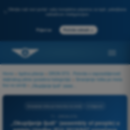
Otkrijte naš novi portal: vaša kompletna priprema za ispit, poboljšana
✨
veštačkom inteligencijom
→
Prijavi se
Počnite odmah
Home
>
Ispitna pitanja
>
DRON STS - Potvrda o osposobljenosti
daljinskog pilota (posebna kategorija)
>
Smanjenje rizika po treća
lica na zemlji
>
„Okupljanje ljudi“ (assembly of people) u smislu Uredbe (EU) 2019/947 označava koncentraciju lica takvu da:
Smanjenje rizika po treća lica na zemlji
4 Odgovori
71 - DRON STS -
„Okupljanje ljudi“ (assembly of people) u
smislu Uredbe (EU) 2019/947 označava