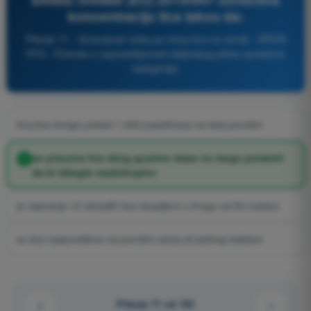
koncentraciju lica takvu da:
Pitanje 71 - Smanjenje rizika po treća lica na zemlji - DRON
STS - Potvrda o osposobljenosti daljinskog pilota (posebna
kategorija)
broj lica strogo prelazi 1.000 pojedinaca na istoj površini
se prisutna lica zbog gustine mase ne mogu pomeriti
da bi izbegla vazduhoplov
je najmanje 12 odraslih lica okupljeno u krugu od 50 metara
su lica raspoređena na površini većoj od jednog hektara
Pitanje 71 od 103