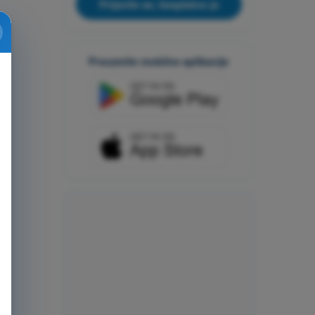
Prijavite se, besplatno je
Preuzmite mobilne aplikacije