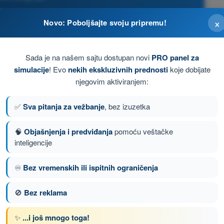
×
Novo: Poboljšajte svoju pripremu!
Sada je na našem sajtu dostupan novi
PRO panel za
simulacije
! Evo
nekih ekskluzivnih prednosti
koje dobijate
njegovim aktiviranjem:
✅
Sva pitanja za vežbanje
, bez izuzetka
🧠
Objašnjenja i predviđanja
pomoću veštačke
inteligencije
♾️
Bez vremenskih ili ispitnih ograničenja
nje 90 od 103
Sledeće pitanje
🚫
Bez reklama
✨
...i još mnogo toga!
enom DRON STS - Potvrda o osposobljenosti