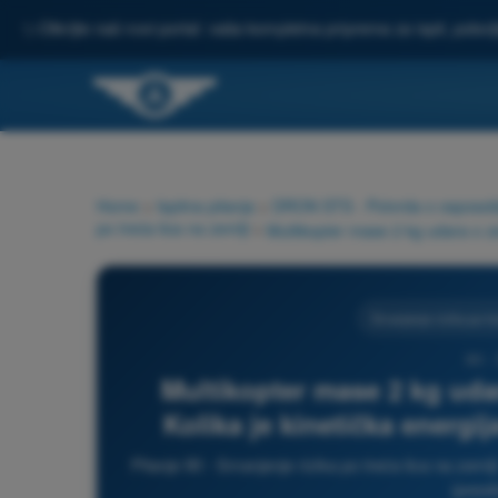
✨
Otkrijte naš novi portal: vaša kompletna priprema za ispit, pobo
Home
>
Ispitna pitanja
>
DRON STS - Potvrda o osposoblje
po treća lica na zemlji
>
Smanjenje rizika po tre
90 -
Multikopter mase 2 kg uda
Kolika je kinetička energi
Pitanje 90 - Smanjenje rizika po treća lica na zeml
(poseb