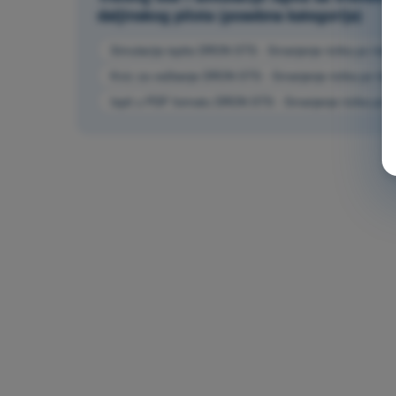
daljinskog pilota (posebna kategorija)
Simulacija ispita DRON STS - Smanjenje rizika po treća 
Kviz za vežbanje DRON STS - Smanjenje rizika po treća
Ispit u PDF formatu DRON STS - Smanjenje rizika po tre