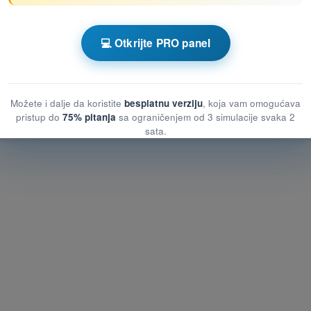
lica na zemlji
💻 Otkrijte PRO panel
 lica na zemlji
ća lica na zemlji
Možete i dalje da koristite
besplatnu verziju
, koja vam omogućava
pristup do
75% pitanja
sa ograničenjem od 3 simulacije svaka 2
sata.