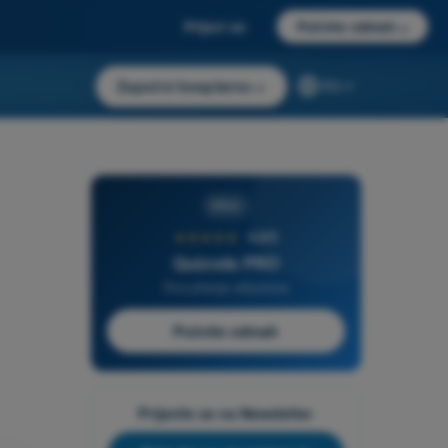
Prijavi se
Počnite odmah
→
Započni besplatno
→
RS
PRO
★★★★★
4,6/5
Quizvds PRO
Sva pitanja uključena
Počnite odmah
Prijavite se na Newsletter