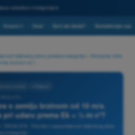
ljšana veštačkom inteligencijom
Kvizovi
Cene
Da li ste škola?
Kontaktirajte nas
▾
nosti daljinskog pilota (posebna kategorija)
>
Smanjenje rizika
Multikopter mase 2 kg udara o zemlju brzinom od 10 m/s. Kolika je kinetička energija pri udaru prema Ek = ½·m·v²?
ća lica na zemlji
4 Odgovori
 DRON STS -
ra o zemlju brzinom od 10 m/s.
ja pri udaru prema Ek = ½·m·v²?
ji - DRON STS - Potvrda o osposobljenosti daljinskog pilota
na kategorija)