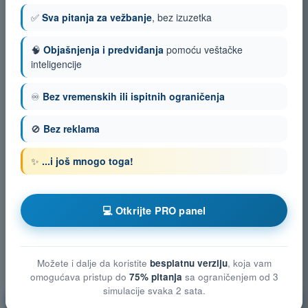
✅
Sva pitanja za vežbanje
, bez izuzetka
🧠
Objašnjenja i predviđanja
pomoću veštačke
inteligencije
♾️
Bez vremenskih ili ispitnih ograničenja
🚫
Bez reklama
✨
...i još mnogo toga!
💻 Otkrijte PRO panel
Možete i dalje da koristite
besplatnu verziju
, koja vam
omogućava pristup do
75% pitanja
sa ograničenjem od 3
simulacije svaka 2 sata.
Smanjenje rizika po treća lica na zemlji