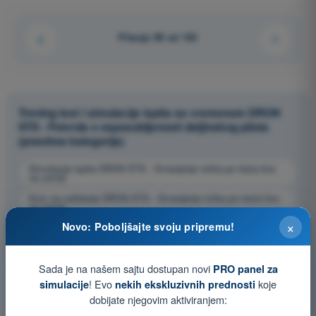
Pitanje 99 od 103
Trening test i simulacije ispita sa vremenom DRON
STS - Potvrda o osposobljenosti daljinskog pilota
(posebna kategorija)
Simulacija ispita DRON STS - Smanjenje rizika po treća lica
na zemlji
Kviz za vežbanje DRON STS - Smanjenje rizika po treća lica
na zemlji
×
Novo: Poboljšajte svoju pripremu!
Ispit u PDF formatu DRON STS - Smanjenje rizika po treća
lica na zemlji
Sada je na našem sajtu dostupan novi
PRO panel za
! Evo
koje
simulacije
nekih ekskluzivnih prednosti
dobijate njegovim aktiviranjem: