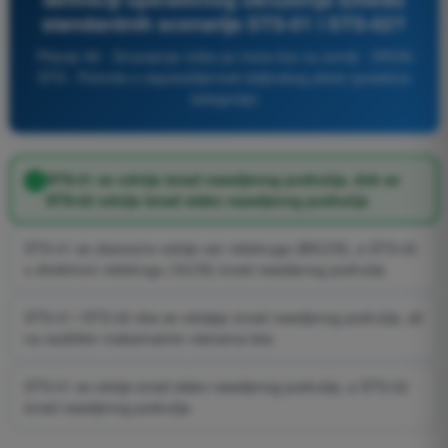
standardnih scenarija STS-01 i STS-02?
Pitanje 99 - Smanjenje rizika po treća lica na zemlji - DRON
STS - Potvrda o osposobljenosti daljinskog pilota (posebna
kategorija)
STS-01 se odvija iznad naseljenog područja, dok se
STS-02 odvija iznad slabo naseljenog područja
STS-01 se obavezno odvija van vidokruga (BVLOS), a STS-02
u direktnom vidokrugu (VLOS) iznad naseljenog područja
STS-01 i STS-02 oba se odvijaju iznad naseljenog područja, ali
na različitim maksimalnim visinama leta
STS-01 se odvija iznad slabo naseljenog područja, a STS-02
iznad naseljenog područja