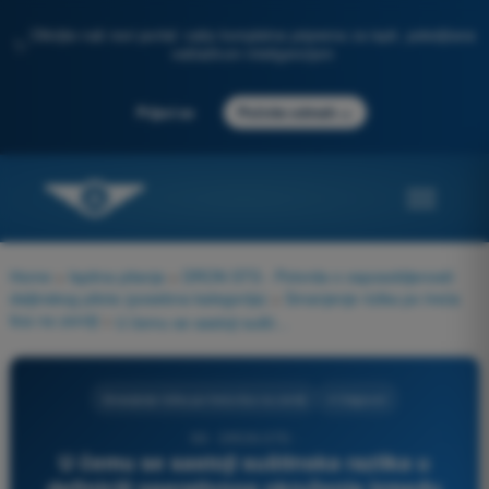
Otkrijte naš novi portal: vaša kompletna priprema za ispit, poboljšana
✨
veštačkom inteligencijom
→
Prijavi se
Počnite odmah
Home
>
Ispitna pitanja
>
DRON STS - Potvrda o osposobljenosti
daljinskog pilota (posebna kategorija)
>
Smanjenje rizika po treća
lica na zemlji
>
U čemu se sastoji suštinska razlika u definiciji operativnog okruženja između standardnih scenarija STS-01 i STS-02?
Smanjenje rizika po treća lica na zemlji
4 Odgovori
99 - DRON STS -
U čemu se sastoji suštinska razlika u
definiciji operativnog okruženja između