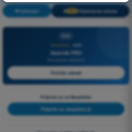
Vežbanje!
Objašnjenje pitanja
🔒
PRO
PRO
★★★★★
4,6/5
Quizvds PRO
Sva pitanja uključena
Počnite odmah
Prijavite se na Newsletter
Prijavite se, besplatno je