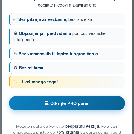
dobijate njegovim aktiviranjem:
✅
Sva pitanja za vežbanje
, bez izuzetka
🧠
Objašnjenja i predviđanja
pomoću veštačke
inteligencije
♾️
Bez vremenskih ili ispitnih ograničenja
🚫
Bez reklama
✨
...i još mnogo toga!
💻 Otkrijte PRO panel
Možete i dalje da koristite
besplatnu verziju
, koja vam
omogućava pristup do
75% pitanja
sa ograničenjem od 3