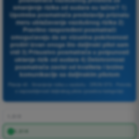
smanjenje rizika od sudara su tačne? 1)
Upotreba posmatrača predstavlja priznatu
meru ublažavanja vazdušnog rizika 2)
Pravilno raspoređeni posmatrači
omogućavaju da se vizuelna pokrivenost
proširi izvan onoga što daljinski pilot sam
vidi 3) Prisustvo posmatrača u potpunosti
uklanja rizik od sudara 4) Delotvornost
posmatrača zavisi od kvaliteta i brzine
komunikacije sa daljinskim pilotom
Pitanje 45 - Smanjenje rizika u vazduhu - DRON STS - Potvrda
o osposobljenosti daljinskog pilota (posebna kategorija)
1, 2 i 3
1, 2 i 4