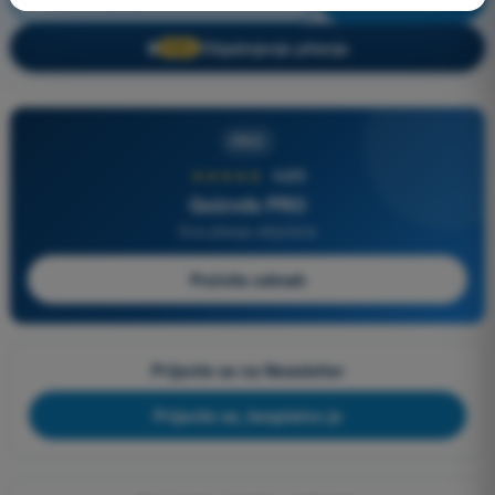
Objašnjenje pitanja
🔒
PRO
PRO
★★★★★
4,6/5
Quizvds PRO
Sva pitanja uključena
Počnite odmah
Prijavite se na Newsletter
Prijavite se, besplatno je