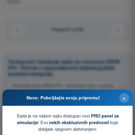
letenja
Pitanje 61 od 88
Trening test i simulacije ispita sa vremenom DRON
STS - Potvrda o osposobljenosti daljinskog pilota
(posebna kategorija)
Simulacija ispita DRON STS - Smanjenje rizika u vazduhu
Kviz za vežbanje DRON STS - Smanjenje rizika u vazduhu
×
Novo: Poboljšajte svoju pripremu!
Ispit u PDF formatu DRON STS - Smanjenje rizika u vazduhu
Sada je na našem sajtu dostupan novi
PRO panel za
! Evo
koje
simulacije
nekih ekskluzivnih prednosti
dobijate njegovim aktiviranjem: