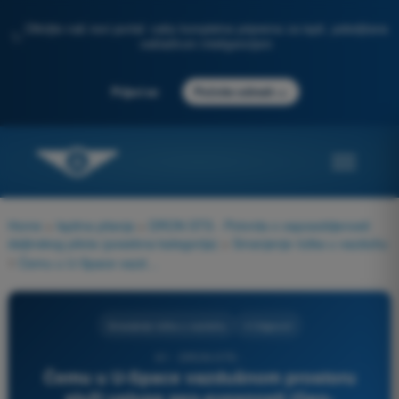
Otkrijte naš novi portal: vaša kompletna priprema za ispit, poboljšana
✨
veštačkom inteligencijom
→
Prijavi se
Počnite odmah
Home
>
Ispitna pitanja
>
DRON STS - Potvrda o osposobljenosti
daljinskog pilota (posebna kategorija)
>
Smanjenje rizika u vazduhu
>
Čemu u U-Space vazdušnom prostoru služi usluga geo-svesnosti (Geo-Awareness) koju pruža pružalac U-Space usluga?
Smanjenje rizika u vazduhu
4 Odgovori
61 - DRON STS -
Čemu u U-Space vazdušnom prostoru
služi usluga geo-svesnosti (Geo-