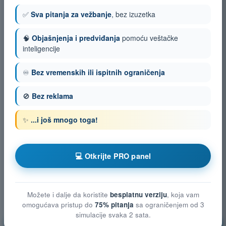
✅
Sva pitanja za vežbanje
, bez izuzetka
🧠
Objašnjenja i predviđanja
pomoću veštačke
inteligencije
♾️
Bez vremenskih ili ispitnih ograničenja
🚫
Bez reklama
✨
...i još mnogo toga!
💻 Otkrijte PRO panel
Možete i dalje da koristite
besplatnu verziju
, koja vam
omogućava pristup do
75% pitanja
sa ograničenjem od 3
simulacije svaka 2 sata.
Smanjenje rizika u vazduhu
Vežbanje!