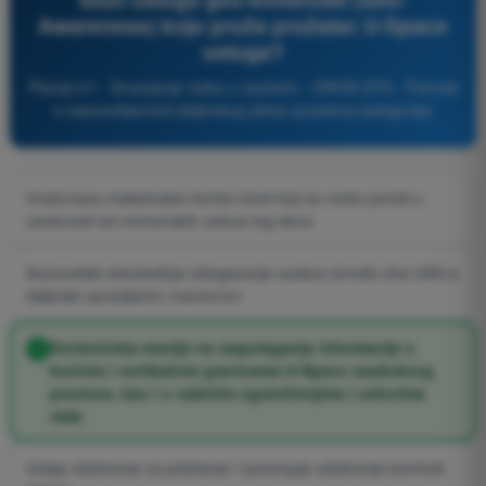
Awareness) koju pruža pružalac U-Space
usluga?
Pitanje 61 - Smanjenje rizika u vazduhu - DRON STS - Potvrda
o osposobljenosti daljinskog pilota (posebna kategorija)
Izračunava maksimalan korisni teret koji se može poneti u
zavisnosti od vremenskih uslova tog dana
Automatski obezbeđuje izbegavanje sudara između dva UAS-a
daljinski upravljanim manevrom
Korisnicima stavlja na raspolaganje informacije o
bočnim i vertikalnim granicama U-Space vazdušnog
prostora, kao i o važećim ograničenjima i uslovima
rada
Izdaje odobrenje za poletanje i zamenjuje odobrenje kontrole