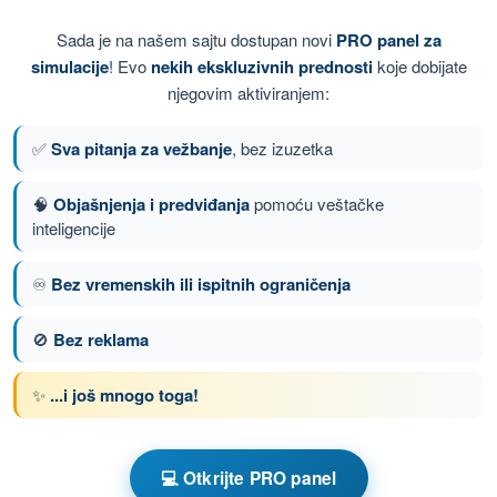
Sada je na našem sajtu dostupan novi
PRO panel za
simulacije
! Evo
nekih ekskluzivnih prednosti
koje dobijate
njegovim aktiviranjem:
✅
Sva pitanja za vežbanje
, bez izuzetka
🧠
Objašnjenja i predviđanja
pomoću veštačke
inteligencije
nje 30 od 146
Sledeće pitanje
♾️
Bez vremenskih ili ispitnih ograničenja
🚫
Bez reklama
om PPL(A) - Dozvola Privatnog Pilota (Avioni)
✨
...i još mnogo toga!
iz za vežbanje PPL(A) - Operativne Procedure
💻 Otkrijte PRO panel