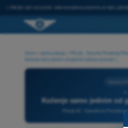
✨
Otkrijte naš novi portal: vaša kompletna priprema za ispit, pobo
Home
>
Ispitna pitanja
>
PPL(A) - Dozvola Privatnog Pilot
Kočenje samo jednim od glavnih točkova poznato je kao.
Operativne P
30
Kočenje samo jednim od gl
Pitanje 30 - Operativne Procedure -