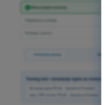
Diferencijalno kočenje.
Pojedinacno kočenje.
Kočenje u pravcu.
Prethodno pitanje
Pita
Trening test i simulacije ispita sa vremen
Simulacija ispita PPL(A) - Operativne Procedure
Kv
Ispit u PDF formatu PPL(A) - Operativne Procedure