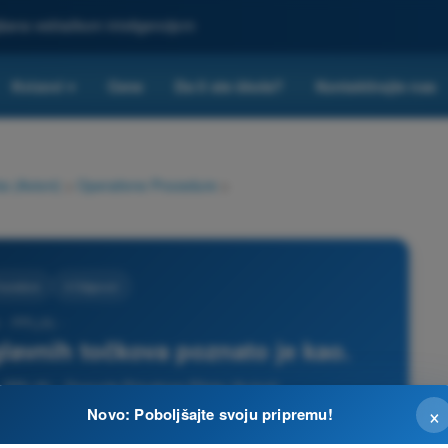
ljšana veštačkom inteligencijom
Kvizovi
Cene
Da li ste škola?
Kontaktirajte nas
▾
a (Avioni)
>
Operativne Procedure
>
rocedure
3 Odgovori
 - PPL(A) -
avnih točkova poznato je kao.
 PPL(A) - Dozvola Privatnog Pilota (Avioni)
×
Novo: Poboljšajte svoju pripremu!