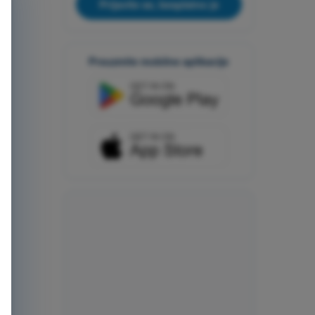
Prijavite se, besplatno je
Preuzmite mobilne aplikacije