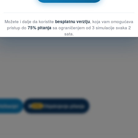
Možete i dalje da koristite
besplatnu verziju
, koja vam omogućava
pristup do
75% pitanja
sa ograničenjem od 3 simulacije svaka 2
sata.
ežbanje!
Objašnjenje pitanja
🔒
PRO