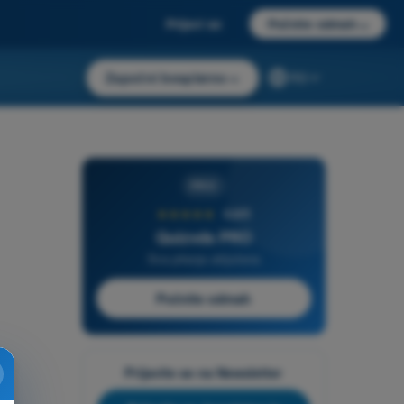
Prijavi se
Počnite odmah
→
Započni besplatno
→
RS
PRO
★★★★★
4,6/5
Quizvds PRO
Sva pitanja uključena
Počnite odmah
Prijavite se na Newsletter