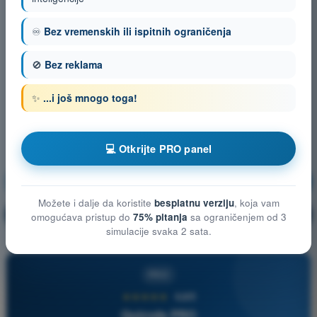
♾️
Bez vremenskih ili ispitnih ograničenja
🚫
Bez reklama
✨
...i još mnogo toga!
💻 Otkrijte PRO panel
Operativne Procedure
Vežbanje!
Možete i dalje da koristite
besplatnu verziju
, koja vam
Objašnjenje pitanja
🔒
PRO
omogućava pristup do
75% pitanja
sa ograničenjem od 3
simulacije svaka 2 sata.
PRO
★★★★★
4,6/5
Quizvds PRO