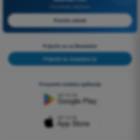
Sva pitanja uključena
Počnite odmah
Prijavite se na Newsletter
Prijavite se, besplatno je
Preuzmite mobilne aplikacije