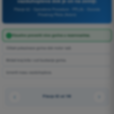
vazduhoplova dok je on na zemlji:
Pitanje 62 - Operativne Procedure - PPL(A) - Dozvola
Privatnog Pilota (Avioni)
Vizuelno proveriti nivo goriva u rezervoarima.
Očitati pokazivace goriva dok motor radi.
Mrdati kraj krila i cuti buckanje goriva.
Izmeriti masu vazduhoplova.
Pitanje 62 od 146