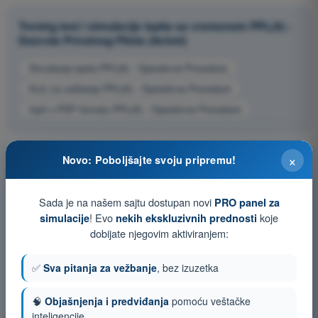
Trening test i simulacije ispita sa vremenom PPL(A) -
Dozvola Privatnog Pilota (Avioni)
Simulacija ispita PPL(A) - Operativne Procedure
Kviz za vežbanje PPL(A) - Operativne Procedure
Ispit u PDF formatu PPL(A) - Operativne Procedure
×
Novo: Poboljšajte svoju pripremu!
Sada je na našem sajtu dostupan novi
PRO panel za
! Evo
koje
simulacije
nekih ekskluzivnih prednosti
dobijate njegovim aktiviranjem:
✅
Sva pitanja za vežbanje
, bez izuzetka
🧠
Objašnjenja i predviđanja
pomoću veštačke
inteligencije