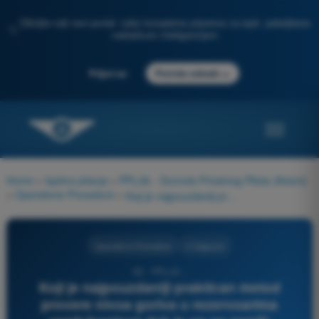
Otkrijte naš novi portal: vaša kompletna priprema za ispit, poboljšana
✨
veštačkom inteligencijom
→
Prijavi se
Počnite odmah
Home
>
Ispitna pitanja
>
PPL(A) - Dozvola Privatnog Pilota (Avioni)
>
Operativne Procedure
>
Koji je najpouzdaniji praktican metod provere nivoa goriva u rezervoarima vazduhoplova dok je on na zemlji:
Operativne Procedure
4 Odgovori
62 - PPL(A) -
Koji je najpouzdaniji praktican metod
provere nivoa goriva u rezervoarima