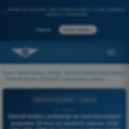
Otkrijte naš novi portal: vaša kompletna priprema za ispit, poboljšana
✨
veštačkom inteligencijom
→
Prijavi se
Počnite odmah
Home
>
Ispitna pitanja
>
PPL(A) - Dozvola Privatnog Pilota (Avioni)
>
Performanse leta i planiranje
>
Odredi dužinu poletanja sa nadvišavanjem prepreka 50-foot za sledeće uslove: (Vidi sliku PPL FPP-15) Visina po pritisku 4,000 ft temperatura 15°C masa 2300 lb vetar bez vetra podloga asvalt.
Performanse leta i planiranje
4 Odgovori
116 - PPL(A) -
Odredi dužinu poletanja sa nadvišavanjem
prepreka 50-foot za sledeće uslove: (Vidi