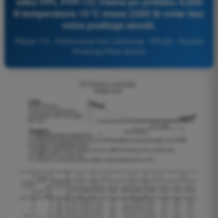
sliku PPL FPP-15) Visina po pritisku 4,000
ft temperatura 15°C masa 2300 lb vetar bez
vetra podloga asvalt.
Pitanje 116 - Performanse leta i planiranje - PPL(A) - Dozvola
Privatnog Pilota (Avioni)