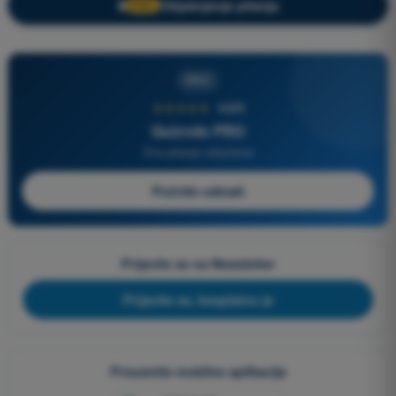
Objašnjenje pitanja
🔒
PRO
PRO
★★★★★
4,6/5
Quizvds PRO
Sva pitanja uključena
Počnite odmah
Prijavite se na Newsletter
Prijavite se, besplatno je
Preuzmite mobilne aplikacije