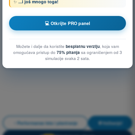
✨
...i još mnogo toga!
💻 Otkrijte PRO panel
Možete i dalje da koristite
besplatnu verziju
, koja vam
omogućava pristup do
75% pitanja
sa ograničenjem od 3
simulacije svaka 2 sata.
Performanse leta i planiranje
Vežbanje!