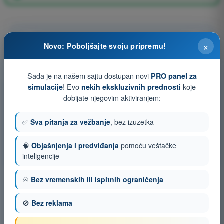
Pitanje 116 od 137
×
Novo: Poboljšajte svoju pripremu!
Sada je na našem sajtu dostupan novi
PRO panel za
! Evo
koje
simulacije
nekih ekskluzivnih prednosti
Trening test i simulacije ispita sa vremenom PPL(A) -
dobijate njegovim aktiviranjem:
Dozvola Privatnog Pilota (Avioni)
✅
Sva pitanja za vežbanje
, bez izuzetka
Simulacija ispita PPL(A) - Performanse leta i planiranje
Kviz za vežbanje PPL(A) - Performanse leta i planiranje
🧠
Objašnjenja i predviđanja
pomoću veštačke
Ispit u PDF formatu PPL(A) - Performanse leta i planiranje
inteligencije
♾️
Bez vremenskih ili ispitnih ograničenja
🚫
Bez reklama