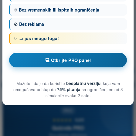
♾️
Bez vremenskih ili ispitnih ograničenja
🚫
Bez reklama
✨
...i još mnogo toga!
💻 Otkrijte PRO panel
Performanse leta i planiranje
Vežbanje!
Možete i dalje da koristite
besplatnu verziju
, koja vam
Objašnjenje pitanja
🔒
PRO
omogućava pristup do
75% pitanja
sa ograničenjem od 3
simulacije svaka 2 sata.
PRO
★★★★★
4,6/5
Quizvds PRO
Sva pitanja uključena