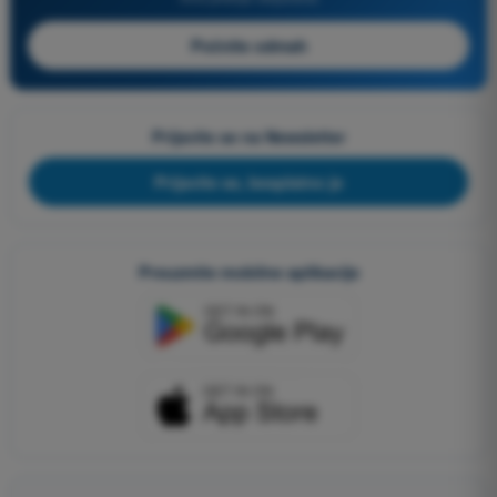
Počnite odmah
Prijavite se na Newsletter
Prijavite se, besplatno je
Preuzmite mobilne aplikacije