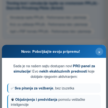
Trening test i simulacije ispita sa vremenom PPL(A) -
Dozvola Privatnog Pilota (Avioni)
Simulacija ispita PPL(A) - Performanse leta i planiranje
Kviz za vežbanje PPL(A) - Performanse leta i planiranje
Ispit u PDF formatu PPL(A) - Performanse leta i planiranje
×
Novo: Poboljšajte svoju pripremu!
Sada je na našem sajtu dostupan novi
PRO panel za
! Evo
koje
simulacije
nekih ekskluzivnih prednosti
dobijate njegovim aktiviranjem:
✅
Sva pitanja za vežbanje
, bez izuzetka
🧠
Objašnjenja i predviđanja
pomoću veštačke
inteligencije