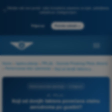
Otkrijte naš novi portal: vaša kompletna priprema za ispit, poboljšana
✨
veštačkom inteligencijom
→
Prijavi se
Počnite odmah
Home
>
Ispitna pitanja
>
PPL(A) - Dozvola Privatnog Pilota (Avioni)
>
Performanse leta i planiranje
>
Koji od donjih faktora povećava visinu aerodroma po gustini?
Performanse leta i planiranje
4 Odgovori
46 - PPL(A) -
Koji od donjih faktora povećava visinu
aerodroma po gustini?