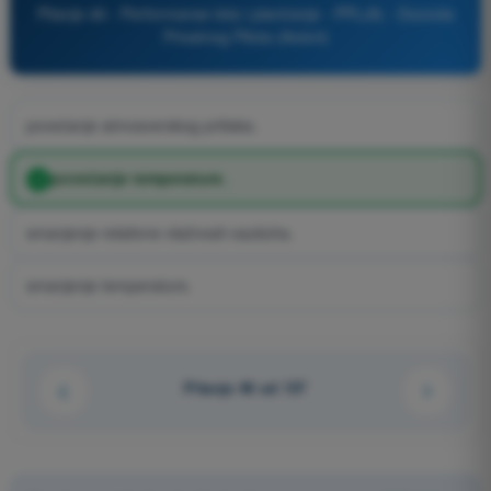
Pitanje 46 - Performanse leta i planiranje - PPL(A) - Dozvola
Privatnog Pilota (Avioni)
povećanje atmosverskog pritiska.
povećanje temperature.
smanjenje relativne vlažnosti vazduha.
smanjenje temperature.
Pitanje 46 od 137