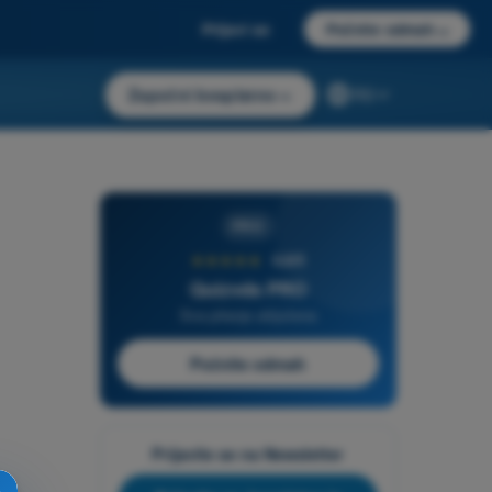
Prijavi se
Počnite odmah
→
Započni besplatno
→
RS
PRO
★★★★★
4,6/5
Quizvds PRO
Sva pitanja uključena
Počnite odmah
Prijavite se na Newsletter