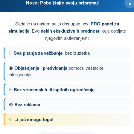
×
Novo: Poboljšajte svoju pripremu!
Sada je na našem sajtu dostupan novi
PRO panel za
simulacije
! Evo
nekih ekskluzivnih prednosti
koje dobijate
njegovim aktiviranjem:
✅
Sva pitanja za vežbanje
, bez izuzetka
🧠
Objašnjenja i predviđanja
pomoću veštačke
inteligencije
♾️
Bez vremenskih ili ispitnih ograničenja
nje 102 od 149
Sledeće pitanje
🚫
Bez reklama
✨
...i još mnogo toga!
om PPL(A) - Dozvola Privatnog Pilota (Avioni)