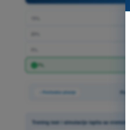
15%.
20%.
0%.
7%.
Prethodno pitanje
Pita
Trening test i simulacije ispita sa vremen