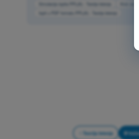
Simulacija ispita PPL(A) - Teorija letenja
Kviz za ve
Ispit u PDF formatu PPL(A) - Teorija letenja
Teorija letenja
Vežb