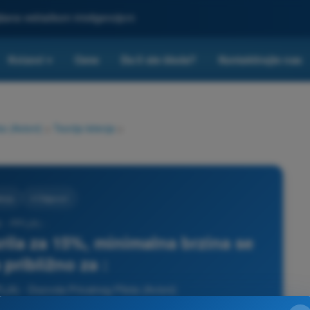
ljšana veštačkom inteligencijom
Kvizovi
Cene
Da li ste škola?
Kontaktirajte nas
▾
a (Avioni)
>
Teorija letenja
>
tenja
4 Odgovori
 - PPL(A) -
rila za 15%, minimalna brzina se
približno za :
PL(A) - Dozvola Privatnog Pilota (Avioni)