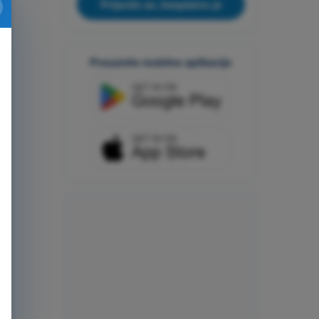
Prijavite se, besplatno je
Preuzmite mobilne aplikacije