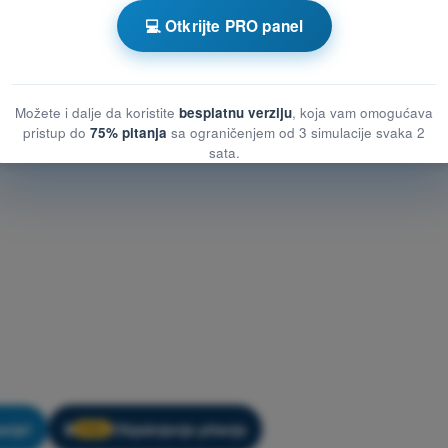
žbanje PPL(A) - Teorija letenja
💻 Otkrijte PRO panel
Možete i dalje da koristite
besplatnu verziju
, koja vam omogućava
pristup do
75% pitanja
sa ograničenjem od 3 simulacije svaka 2
sata.
anje!
Objašnjenje pitanja
🔒
PRO