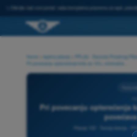
✨
Otkrijte naš novi portal: vaša kompletna priprema za ispit, pobo
Home
>
Ispitna pitanja
>
PPL(A) - Dozvola Privatnog Pilot
Pri povecanju opterećenja krila za 15%, minimalna brzina se povećava približno za :
Teorija le
102
Pri povecanju opterećenja k
povećava 
Pitanje 102 - Teorija letenja - P