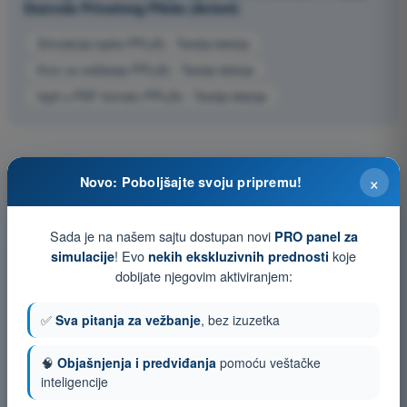
Dozvola Privatnog Pilota (Avioni)
Simulacija ispita PPL(A) - Teorija letenja
Kviz za vežbanje PPL(A) - Teorija letenja
Ispit u PDF formatu PPL(A) - Teorija letenja
×
Novo: Poboljšajte svoju pripremu!
Sada je na našem sajtu dostupan novi
PRO panel za
! Evo
koje
simulacije
nekih ekskluzivnih prednosti
dobijate njegovim aktiviranjem:
✅
Sva pitanja za vežbanje
, bez izuzetka
🧠
Objašnjenja i predviđanja
pomoću veštačke
inteligencije