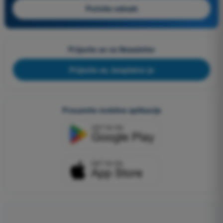
Počnite odmah
Prijavite se na Newsletter
Prijavite se, besplatno je
Preuzmite mobilne aplikacije