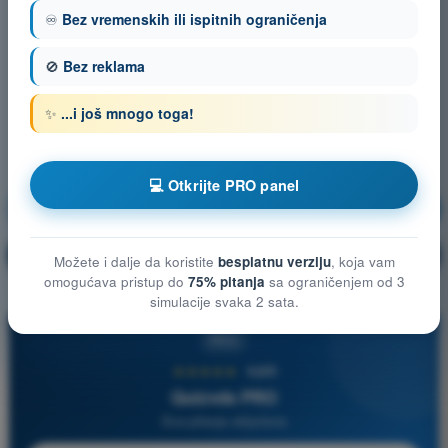
♾️
Bez vremenskih ili ispitnih ograničenja
🚫
Bez reklama
✨
...i još mnogo toga!
💻 Otkrijte PRO panel
Teorija letenja
Vežbanje!
Objašnjenje pitanja
🔒
PRO
Možete i dalje da koristite
besplatnu verziju
, koja vam
omogućava pristup do
75% pitanja
sa ograničenjem od 3
simulacije svaka 2 sata.
PRO
★★★★★
4,6/5
Quizvds PRO
Sva pitanja uključena