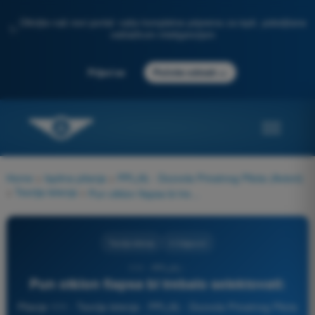
Otkrijte naš novi portal: vaša kompletna priprema za ispit, poboljšana
✨
veštačkom inteligencijom
→
Prijavi se
Počnite odmah
Home
>
Ispitna pitanja
>
PPL(A) - Dozvola Privatnog Pilota (Avioni)
>
Teorija letenja
>
Pun otklon flapsa bi trebalo selektovati:
Teorija letenja
4 Odgovori
111 - PPL(A) -
Pun otklon flapsa bi trebalo selektovati:
Pitanje 111 - Teorija letenja - PPL(A) - Dozvola Privatnog Pilota