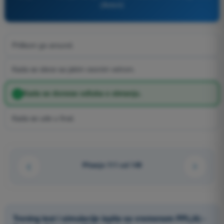
(Avioni)
Prilikom go-around.
Kada se slece sa jakim ceonim vetrom.
Kada se donese odluka o sletanju.
Kada se ude u final.
Pitanje 111 od 149
Trening test i simulacije ispita sa vremenom PPL(A) -