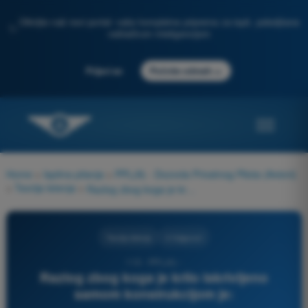
Otkrijte naš novi portal: vaša kompletna priprema za ispit, poboljšana
✨
veštačkom inteligencijom
→
Prijavi se
Počnite odmah
Home
>
Ispitna pitanja
>
PPL(A) - Dozvola Privatnog Pilota (Avioni)
>
Teorija letenja
>
Razlog zbog koga je krilo iskrivljeno samom konstrukcijom je:
Teorija letenja
4 Odgovori
113 - PPL(A) -
Razlog zbog koga je krilo iskrivljeno
samom konstrukcijom je: