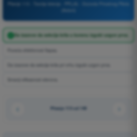
Pitanje 113 - Teorija letenja - PPL(A) - Dozvola Privatnog Pilota
(Avioni)
Da izazove da sekcija krila u korenu izgubi uzgon prva.
Poveća efektivnost flapsa.
Da izazove da sekcija krila pri vrhu izgubi uzgon prva.
Smanji efikasnost elerona.
Pitanje 113 od 149