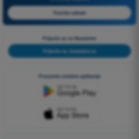
Počnite odmah
Prijavite se na Newsletter
Prijavite se, besplatno je
Preuzmite mobilne aplikacije