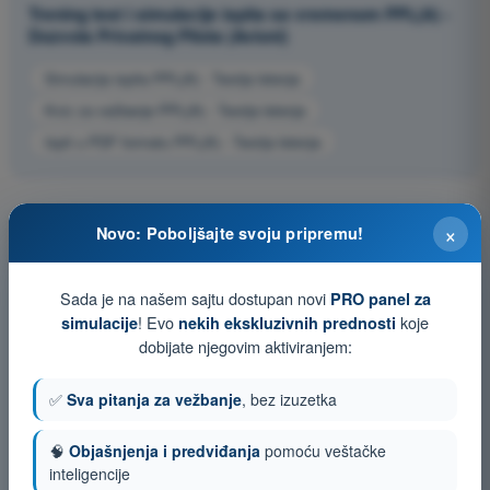
Trening test i simulacije ispita sa vremenom PPL(A) -
Dozvola Privatnog Pilota (Avioni)
Simulacija ispita PPL(A) - Teorija letenja
Kviz za vežbanje PPL(A) - Teorija letenja
Ispit u PDF formatu PPL(A) - Teorija letenja
×
Novo: Poboljšajte svoju pripremu!
Sada je na našem sajtu dostupan novi
PRO panel za
! Evo
koje
simulacije
nekih ekskluzivnih prednosti
dobijate njegovim aktiviranjem:
✅
Sva pitanja za vežbanje
, bez izuzetka
🧠
Objašnjenja i predviđanja
pomoću veštačke
inteligencije