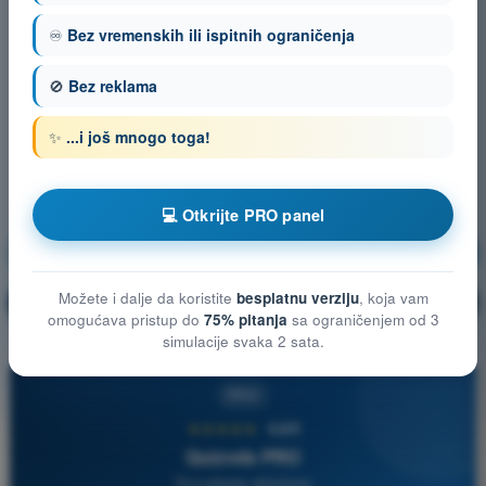
♾️
Bez vremenskih ili ispitnih ograničenja
🚫
Bez reklama
✨
...i još mnogo toga!
💻 Otkrijte PRO panel
Teorija letenja
Vežbanje!
Možete i dalje da koristite
besplatnu verziju
, koja vam
Objašnjenje pitanja
🔒
PRO
omogućava pristup do
75% pitanja
sa ograničenjem od 3
simulacije svaka 2 sata.
PRO
★★★★★
4,6/5
Quizvds PRO
Sva pitanja uključena