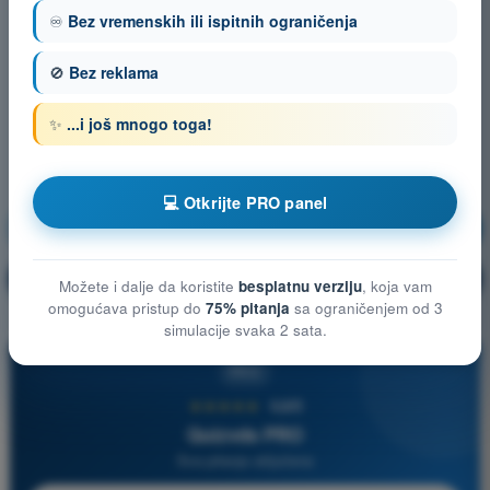
♾️
Bez vremenskih ili ispitnih ograničenja
🚫
Bez reklama
✨
...i još mnogo toga!
💻 Otkrijte PRO panel
Teorija letenja
Vežbanje!
Objašnjenje pitanja
🔒
PRO
Možete i dalje da koristite
besplatnu verziju
, koja vam
omogućava pristup do
75% pitanja
sa ograničenjem od 3
simulacije svaka 2 sata.
PRO
★★★★★
4,6/5
Quizvds PRO
Sva pitanja uključena