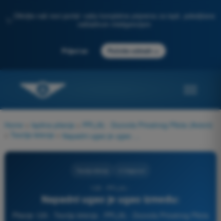
Otkrijte naš novi portal: vaša kompletna priprema za ispit, poboljšana
✨
veštačkom inteligencijom
→
Prijavi se
Počnite odmah
Home
>
Ispitna pitanja
>
PPL(A) - Dozvola Privatnog Pilota (Avioni)
>
Teorija letenja
>
Napadni ugao je ugao između:
Teorija letenja
4 Odgovori
129 - PPL(A) -
Napadni ugao je ugao između:
Pitanje 129 - Teorija letenja - PPL(A) - Dozvola Privatnog Pilota