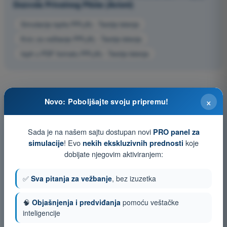
Dozvola Privatnog Pilota (Avioni)
Simulacija ispita PPL(A) - Teorija letenja
Kviz za vežbanje PPL(A) - Teorija letenja
Ispit u PDF formatu PPL(A) - Teorija letenja
×
Novo: Poboljšajte svoju pripremu!
Sada je na našem sajtu dostupan novi
PRO panel za
! Evo
koje
simulacije
nekih ekskluzivnih prednosti
dobijate njegovim aktiviranjem:
✅
Sva pitanja za vežbanje
, bez izuzetka
🧠
Objašnjenja i predviđanja
pomoću veštačke
inteligencije