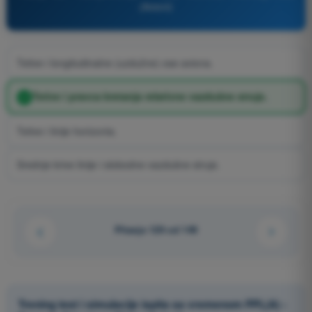
(Avioni)
Tetive i longitudinalne (uzdužne) ose aviona.
Tetive i pravca kretanja relativne vazdušne struje.
Tetive i linije horizonta.
Srednje krive linije i slobodne vazdušne struje.
Pitanje 129 od 149
Trening test i simulacije ispita sa vremenom PPL(A) -