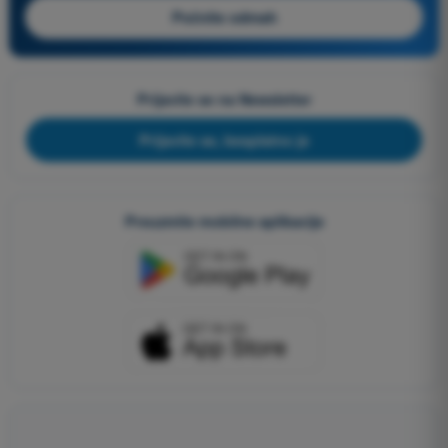
Počnite odmah
Prijavite se na Newsletter
Prijavite se, besplatno je
Preuzmite mobilne aplikacije