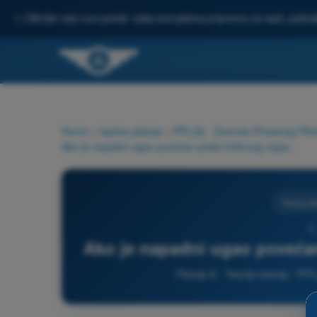
✨
Otkrijte naš novi portal: vaša kompletna priprema za ispit, pobo
Home
>
Ispitna pitanja
>
PPL(A) - Dozvola Privatnog Pilot
Ako je napadni ugao povećan preko kriticnog napadnog ugla:
Teorija le
8 
Ako je napadni ugao povećan
Pitanje 8 - Teorija letenja - PP