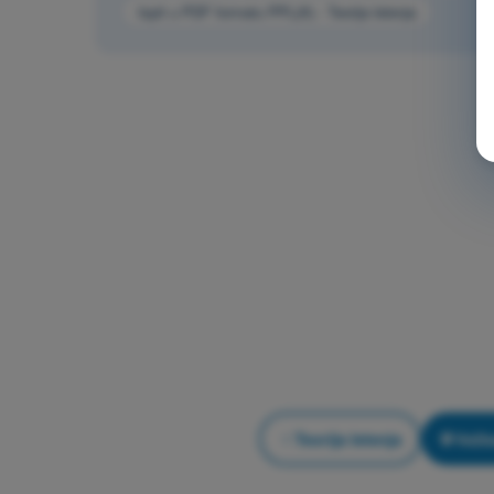
Ispit u PDF formatu PPL(A) - Teorija letenja
Teorija letenja
Vežb