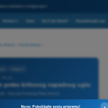
ljšana veštačkom inteligencijom
Kvizovi
Cene
Da li ste škola?
Kontaktirajte nas
▾
a (Avioni)
>
Teorija letenja
>
tenja
4 Odgovori
- PPL(A) -
 preko kriticnog napadnog ugla:
L(A) - Dozvola Privatnog Pilota (Avioni)
×
Novo: Poboljšajte svoju pripremu!