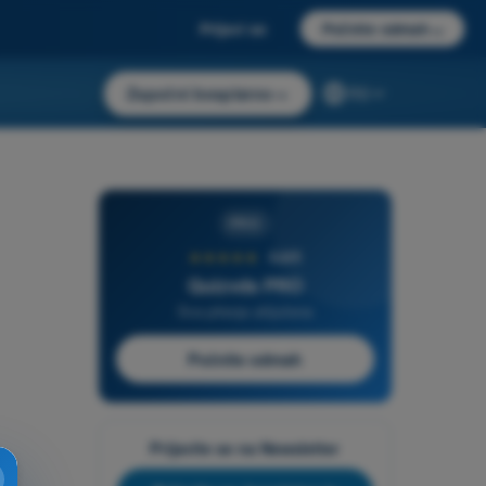
Prijavi se
Počnite odmah
→
Započni besplatno
→
RS
PRO
★★★★★
4,6/5
Quizvds PRO
Sva pitanja uključena
Počnite odmah
Prijavite se na Newsletter