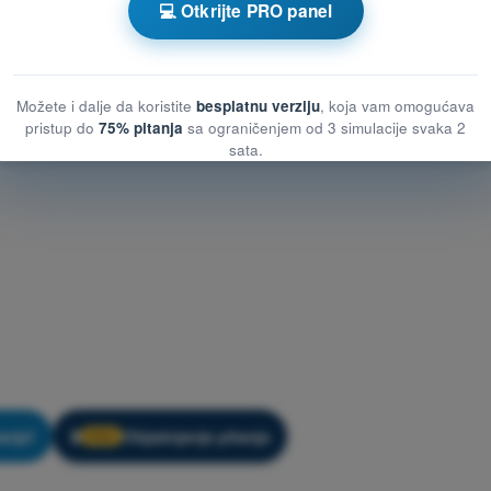
💻 Otkrijte PRO panel
Možete i dalje da koristite
besplatnu verziju
, koja vam omogućava
pristup do
75% pitanja
sa ograničenjem od 3 simulacije svaka 2
sata.
anje!
Objašnjenje pitanja
🔒
PRO