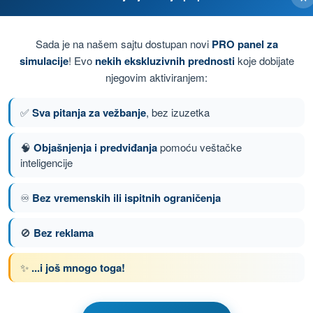
Sada je na našem sajtu dostupan novi
PRO panel za
simulacije
! Evo
nekih ekskluzivnih prednosti
koje dobijate
njegovim aktiviranjem:
✅
Sva pitanja za vežbanje
, bez izuzetka
🧠
Objašnjenja i predviđanja
pomoću veštačke
inteligencije
♾️
Bez vremenskih ili ispitnih ograničenja
anje 8 od 149
Sledeće pitanje
🚫
Bez reklama
✨
...i još mnogo toga!
om PPL(A) - Dozvola Privatnog Pilota (Avioni)
žbanje PPL(A) - Teorija letenja