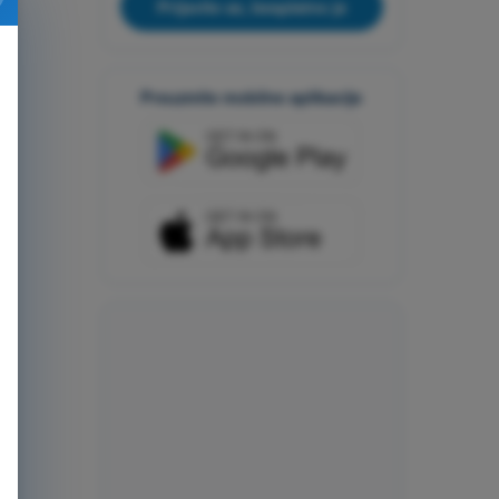
Prijavite se, besplatno je
Preuzmite mobilne aplikacije