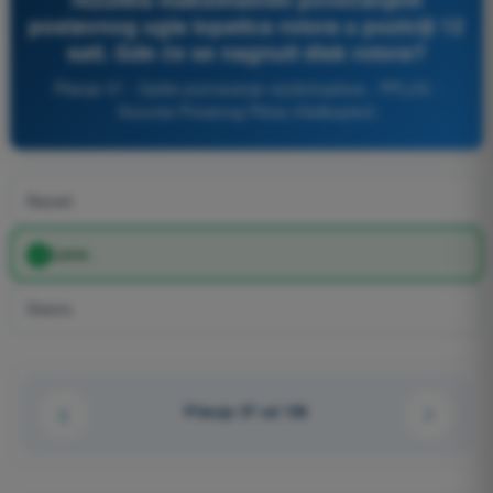
postavnog ugla lopatica rotora u poziciji 12
sati. Gde će se nagnuti disk rotora?
Pitanje 37 - Opšte poznavanje vazduhoplova - PPL(H) -
Dozvola Privatnog Pilota (Helikopteri)
Nazad.
Levo.
Desno.
Pitanje 37 od 136