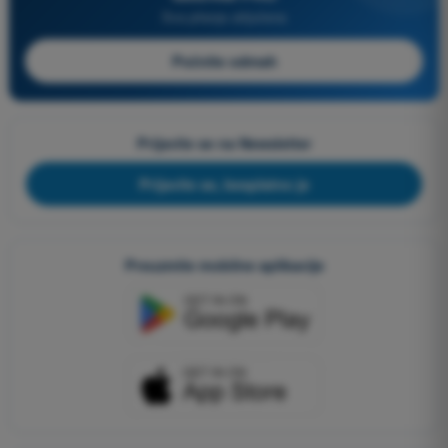
Sva pitanja uključena
Počnite odmah
Prijavite se na Newsletter
Prijavite se, besplatno je
Preuzmite mobilne aplikacije