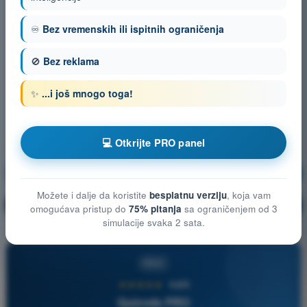
♾️
Bez vremenskih ili ispitnih ograničenja
🚫
Bez reklama
✨
...i još mnogo toga!
💻 Otkrijte PRO panel
Opšte poznavanje vazduhoplova
Vežbanje!
Možete i dalje da koristite
besplatnu verziju
, koja vam
Objašnjenje pitanja
🔒
PRO
omogućava pristup do
75% pitanja
sa ograničenjem od 3
simulacije svaka 2 sata.
PRO
★★★★★
4,6/5
Quizvds PRO