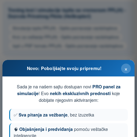
Trening test i simulacije ispita sa vremenom PPL(H) -
Dozvola Privatnog Pilota (Helikopteri)
Simulacija ispita PPL(H) - Opšte poznavanje vazduhoplova
Kviz za vežbanje PPL(H) - Opšte poznavanje vazduhoplova
Ispit u PDF formatu PPL(H) - Opšte poznavanje vazduhoplova
×
Novo: Poboljšajte svoju pripremu!
Sada je na našem sajtu dostupan novi
PRO panel za
! Evo
koje
simulacije
nekih ekskluzivnih prednosti
dobijate njegovim aktiviranjem:
✅
Sva pitanja za vežbanje
, bez izuzetka
🧠
Objašnjenja i predviđanja
pomoću veštačke
inteligencije