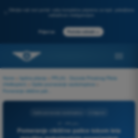
Otkrijte naš novi portal: vaša kompletna priprema za ispit, poboljšana
✨
veštačkom inteligencijom
→
Prijavi se
Počnite odmah
Home
>
Ispitna pitanja
>
PPL(H) - Dozvola Privatnog Pilota
(Helikopteri)
>
Opšte poznavanje vazduhoplova
>
Pomeranje ciklične palice tokom leta rezultira maksimalnim povećanjem postavnog ugla lopatica rotora u poziciji 12 sati. Gde će se nagnuti disk rotora?
Opšte poznavanje vazduhoplova
3 Odgovori
37 - PPL(H) -
Pomeranje ciklične palice tokom leta
rezultira maksimalnim povećanjem