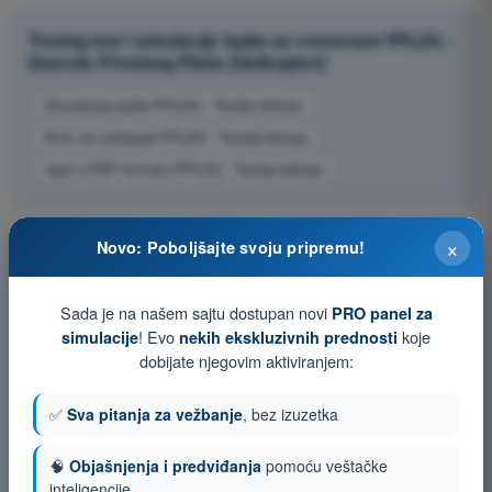
Trening test i simulacije ispita sa vremenom PPL(H) -
Dozvola Privatnog Pilota (Helikopteri)
Simulacija ispita PPL(H) - Teorija letenja
Kviz za vežbanje PPL(H) - Teorija letenja
Ispit u PDF formatu PPL(H) - Teorija letenja
×
Novo: Poboljšajte svoju pripremu!
Sada je na našem sajtu dostupan novi
PRO panel za
! Evo
koje
simulacije
nekih ekskluzivnih prednosti
dobijate njegovim aktiviranjem:
✅
Sva pitanja za vežbanje
, bez izuzetka
🧠
Objašnjenja i predviđanja
pomoću veštačke
inteligencije