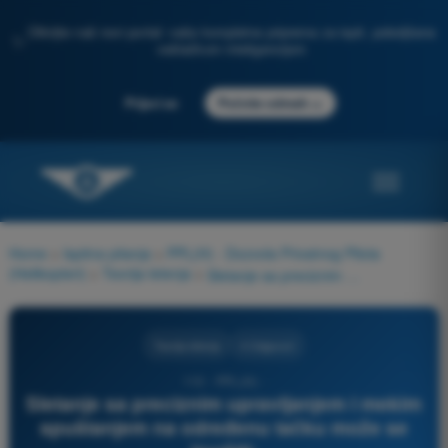
Otkrijte naš novi portal: vaša kompletna priprema za ispit, poboljšana
✨
veštačkom inteligencijom
→
Prijavi se
Počnite odmah
Home
>
Ispitna pitanja
>
PPL(H) - Dozvola Privatnog Pilota
(Helikopteri)
>
Teorija letenja
>
Sletanje sa preciznim upravljanjem i mekim spuštanjem na određenu tačku može se izvršiti:
Teorija letenja
4 Odgovori
110 - PPL(H) -
Sletanje sa preciznim upravljanjem i mekim
spuštanjem na određenu tačku može se