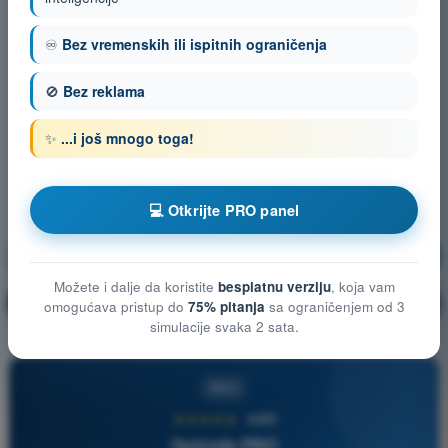
♾️
Bez vremenskih ili ispitnih ograničenja
🚫
Bez reklama
✨
...i još mnogo toga!
💻 Otkrijte PRO panel
Teorija letenja
Vežbanje!
Možete i dalje da koristite
besplatnu verziju
, koja vam
Objašnjenje pitanja
🔒
PRO
omogućava pristup do
75% pitanja
sa ograničenjem od 3
simulacije svaka 2 sata.
PRO
★★★★★
4,6/5
Quizvds PRO