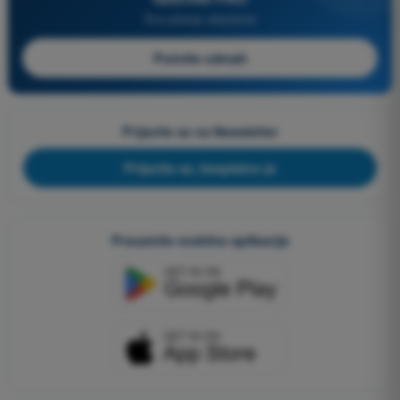
Sva pitanja uključena
Počnite odmah
Prijavite se na Newsletter
Prijavite se, besplatno je
Preuzmite mobilne aplikacije