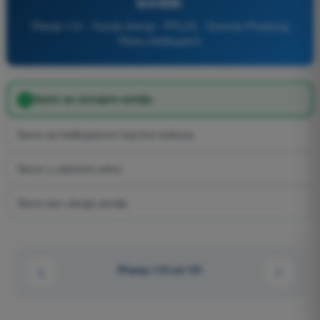
izvršiti:
Pitanje 110 - Teorija letenja - PPL(H) - Dozvola Privatnog
Pilota (Helikopteri)
Samo sa uticajem zemlje.
Samo sa helikopterom koji ima točkove.
Samo u uslovima vetra.
Samo bez uticaja zemlje.
Pitanje 110 od 151