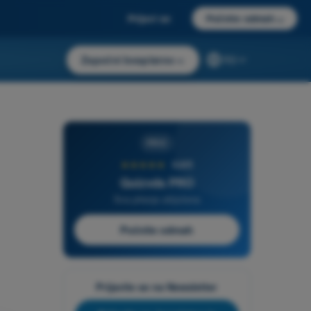
Prijavi se
Počnite odmah
→
Započni besplatno
→
RS
PRO
★★★★★
4,6/5
Quizvds PRO
Sva pitanja uključena
Počnite odmah
Prijavite se na Newsletter