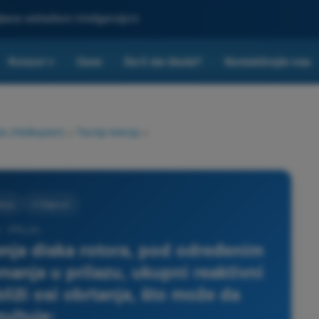
ljšana veštačkom inteligencijom
Kvizovi
Cene
Da li ste škola?
Kontaktirajte nas
▾
a (Helikopteri)
>
Teorija letenja
>
tenja
4 Odgovori
 - PPL(H) -
enja diska rotora, pod određenim
nanja u prilazu, ukupni reaktivni
iži osi obrtanja, što može da
zultuje: