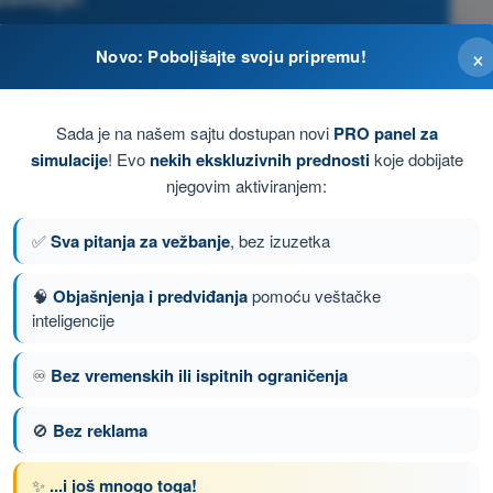
H) - Dozvola Privatnog Pilota (Helikopteri)
×
Novo: Poboljšajte svoju pripremu!
Sada je na našem sajtu dostupan novi
PRO panel za
simulacije
! Evo
nekih ekskluzivnih prednosti
koje dobijate
njegovim aktiviranjem:
✅
Sva pitanja za vežbanje
, bez izuzetka
🧠
Objašnjenja i predviđanja
pomoću veštačke
inteligencije
♾️
Bez vremenskih ili ispitnih ograničenja
nje 46 od 151
Sledeće pitanje
🚫
Bez reklama
✨
...i još mnogo toga!