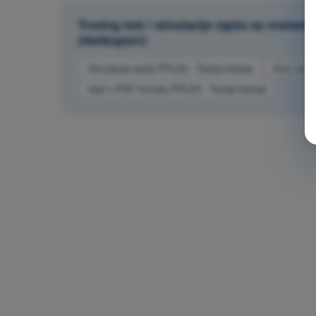
Trening test i simulacije ispita sa vremen
(Helikopteri)
Simulacija ispita PPL(H) - Teorija letenja
Kviz za ve
Ispit u PDF formatu PPL(H) - Teorija letenja