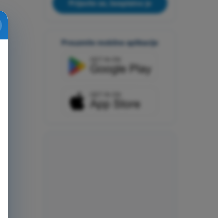
Prijavite se, besplatno je
Preuzmite mobilne aplikacije