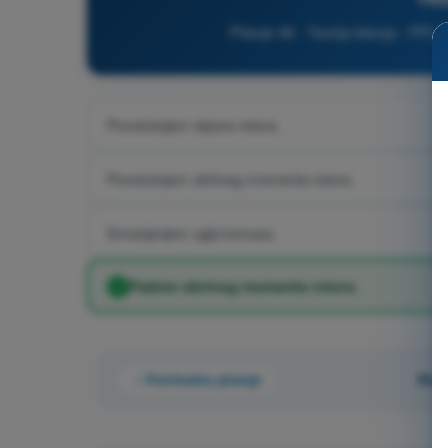
Pitanje 46 - Teorija letenja - PPL(
Povećanjem otpora rotora.
Povećanjem obrtnog momenta rotora.
Smanjenjem ugla konusa.
Padom obrtnog momenta rotora.
Prethodno pitanje
Pita