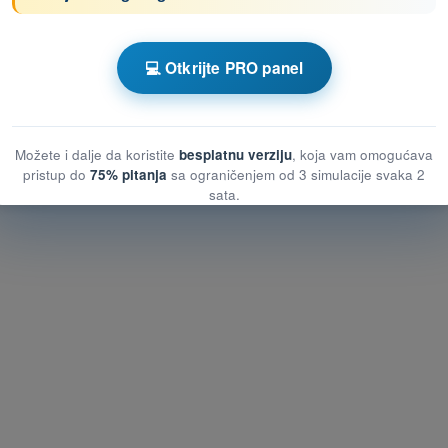
om PPL(H) - Dozvola Privatnog Pilota
💻 Otkrijte PRO panel
žbanje PPL(H) - Teorija letenja
Možete i dalje da koristite
besplatnu verziju
, koja vam omogućava
pristup do
75% pitanja
sa ograničenjem od 3 simulacije svaka 2
sata.