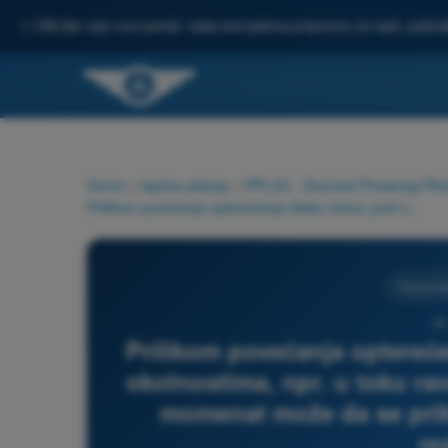
✨
Otkrijte naš novi portal: vaša kompletna priprema za ispit, pobo
Home
>
Ispitna pitanja
>
PPL(H) - Dozvola Privatnog Pilot
Prilikom povećanja opterećenja diska rotora, pod određenim okolnostima, npr. u toku ravnanja u prilazu, ukupni reaktivni momenat može da se približi osi obrtanja, što može da rezultuje:
Teorija le
46
Prilikom povećanja optereć
okolnostima, npr. u toku rav
momenat može da se pribl
re