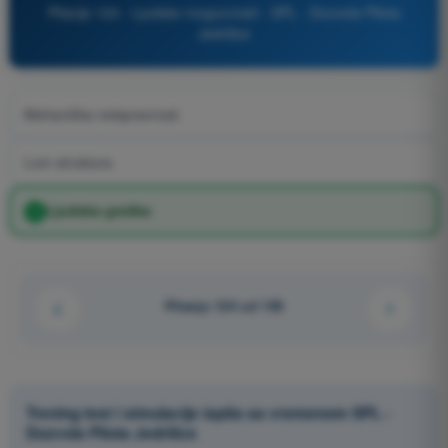
Pitanje 124 - Ljudske mogucnosti - SPL - Dozvola Pilota
Jedrilice
Mehanička neispravnost.
Lom strukture.
Ljudska greška
Pitanje 124 od 150
Trening test i simulacije ispita sa vremenom SPL -
Dozvola Pilota Jedrilice