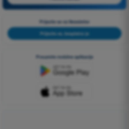
Prijavite se na Newsletter
Prijavite se, besplatno je
Preuzmite mobilne aplikacije