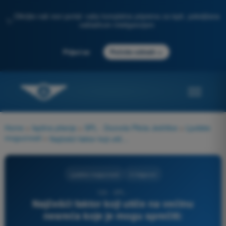
Otkrijte naš novi portal: vaša kompletna priprema za ispit, poboljšana
✨
veštačkom inteligencijom
→
Prijavi se
Počnite odmah
Home
>
Ispitna pitanja
>
SPL - Dozvola Pilota Jedrilice
>
Ljudske
mogucnosti
>
Najčešći faktor koji utiče na većinu nesreća koje je mogu sprečiti:
Ljudske mogucnosti
3 Odgovori
124 - SPL -
Najčešći faktor koji utiče na većinu
nesreća koje je mogu sprečiti: