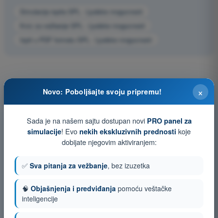
Simulacija ispita SPL - Ljudske mogucnosti
Kviz za vežbanje SPL - Ljudske mogucnosti
Ispit u PDF formatu SPL - Ljudske mogucnosti
×
Novo: Poboljšajte svoju pripremu!
Sada je na našem sajtu dostupan novi
PRO panel za
! Evo
koje
simulacije
nekih ekskluzivnih prednosti
dobijate njegovim aktiviranjem:
✅
Sva pitanja za vežbanje
, bez izuzetka
🧠
Objašnjenja i predviđanja
pomoću veštačke
inteligencije