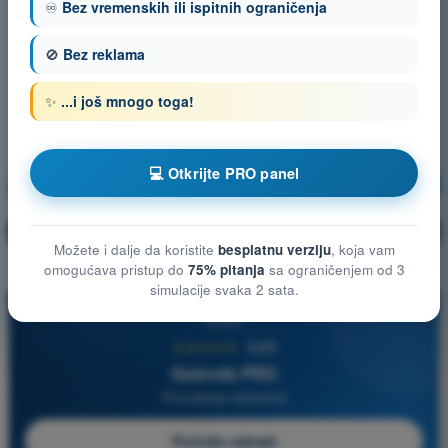
♾️
Bez vremenskih ili ispitnih ograničenja
🚫
Bez reklama
✨
...i još mnogo toga!
💻 Otkrijte PRO panel
Ljudske mogucnosti
Vežbanje!
Objašnjenje pitanja
🔒
PRO
Možete i dalje da koristite
besplatnu verziju
, koja vam
omogućava pristup do
75% pitanja
sa ograničenjem od 3
simulacije svaka 2 sata.
PRO
★★★★★
4,6/5
Quizvds PRO
Sva pitanja uključena
Počnite odmah