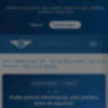
Otkrijte naš novi portal: vaša kompletna priprema za ispit, poboljšana
✨
veštačkom inteligencijom
→
Prijavi se
Počnite odmah
Home
>
Ispitna pitanja
>
SPL - Dozvola Pilota Jedrilice
>
Operativne
Procedure
>
Pošto potvrdi otkačinjanje, pilot jedrilice treba da započne:
Operativne Procedure
4 Odgovori
39 - SPL -
Pošto potvrdi otkačinjanje, pilot jedrilice
treba da započne: