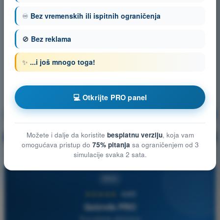
♾️
Bez vremenskih ili ispitnih ograničenja
🚫
Bez reklama
✨
...i još mnogo toga!
💻 Otkrijte PRO panel
Operativne Procedure
Vežbanje!
Možete i dalje da koristite
besplatnu verziju
, koja vam
Objašnjenje pitanja
🔒
PRO
omogućava pristup do
75% pitanja
sa ograničenjem od 3
simulacije svaka 2 sata.
PRO
★★★★★
4,6/5
Quizvds PRO
Sva pitanja uključena