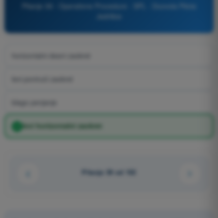
Pitanje 39 - Operativne Procedure - SPL - Dozvola Pilota
Jedrilice
horizontalni desni zaokret
levi ponirući zaokret
blago penjanje
levi horizontalni zaokret
Pitanje 39 od 102