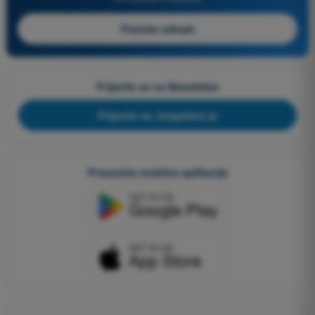
Počnite odmah
Prijavite se na Newsletter
Prijavite se, besplatno je
Preuzmite mobilne aplikacije