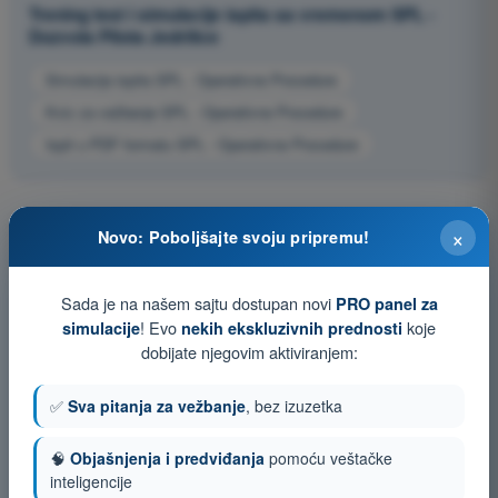
Trening test i simulacije ispita sa vremenom SPL -
Dozvola Pilota Jedrilice
Simulacija ispita SPL - Operativne Procedure
Kviz za vežbanje SPL - Operativne Procedure
Ispit u PDF formatu SPL - Operativne Procedure
×
Novo: Poboljšajte svoju pripremu!
Sada je na našem sajtu dostupan novi
PRO panel za
! Evo
koje
simulacije
nekih ekskluzivnih prednosti
dobijate njegovim aktiviranjem:
✅
Sva pitanja za vežbanje
, bez izuzetka
🧠
Objašnjenja i predviđanja
pomoću veštačke
inteligencije