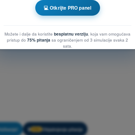
 za vežbanje SPL - Operativne Procedure
💻 Otkrijte PRO panel
Možete i dalje da koristite
besplatnu verziju
, koja vam omogućava
pristup do
75% pitanja
sa ograničenjem od 3 simulacije svaka 2
sata.
ežbanje!
Objašnjenje pitanja
🔒
PRO