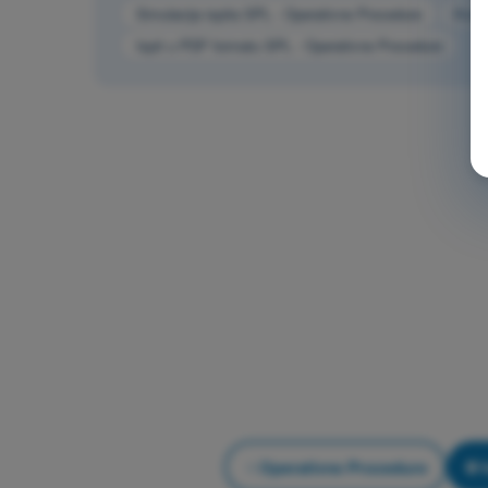
Simulacija ispita SPL - Operativne Procedure
Kviz
Ispit u PDF formatu SPL - Operativne Procedure
Operativne Procedure
V