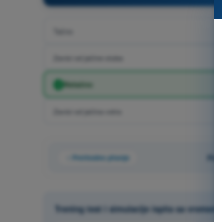
Tačno
Zavisi od jačine stuba
Netačno
Zavisi od jačina vetra
Prethodno pitanje
Pita
Trening test i simulacije ispita sa vremen