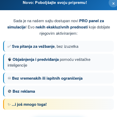
×
Novo: Poboljšajte svoju pripremu!
Sada je na našem sajtu dostupan novi
PRO panel za
simulacije
! Evo
nekih ekskluzivnih prednosti
koje dobijate
njegovim aktiviranjem:
✅
Sva pitanja za vežbanje
, bez izuzetka
🧠
Objašnjenja i predviđanja
pomoću veštačke
inteligencije
♾️
Bez vremenskih ili ispitnih ograničenja
nje 86 od 102
Sledeće pitanje
🚫
Bez reklama
✨
...i još mnogo toga!
om SPL - Dozvola Pilota Jedrilice