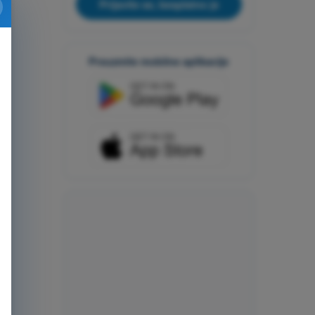
Prijavite se, besplatno je
Preuzmite mobilne aplikacije