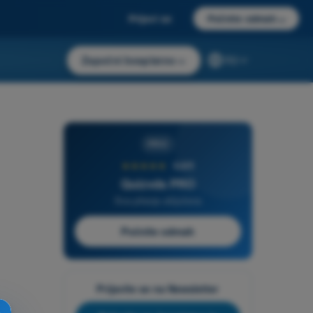
Prijavi se
Počnite odmah
→
Započni besplatno
→
RS
PRO
★★★★★
4,6/5
Quizvds PRO
Sva pitanja uključena
Počnite odmah
Prijavite se na Newsletter