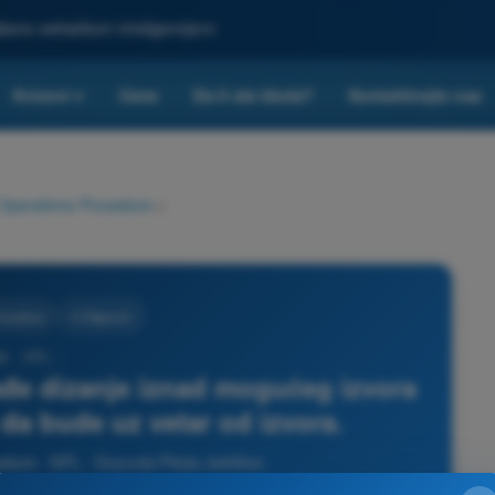
ljšana veštačkom inteligencijom
Kvizovi
Cene
Da li ste škola?
Kontaktirajte nas
▾
Operativne Procedure
>
rocedure
4 Odgovori
6 - SPL -
đe dizanje iznad mogućeg izvora
 da bude uz vetar od izvora.
dure - SPL - Dozvola Pilota Jedrilice