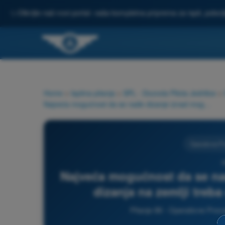
✨
Otkrijte naš novi portal: vaša kompletna priprema za ispit, pobo
Home
>
Ispitna pitanja
>
SPL - Dozvola Pilota Jedrilice
>
Najveća mogućnost da se nađe dizanje iznad mogućeg izvora dizanja na zemlji treba da bude uz vetar od izvora.
Operativne P
8
Najveća mogućnost da se na
dizanja na zemlji treba
Pitanje 86 - Operativne Proce