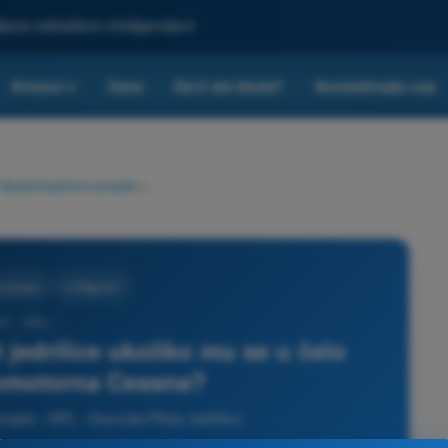
ljšana veštačkom inteligencijom
Kvizovi
Cene
Da li ste škola?
Kontaktirajte nas
▾
Vazduhoplovni propisi
>
 propisi
4 Odgovori
27 - SPL -
t jedrilice ukoliko mu se u čelo
vomotorna Cessna?
opisi - SPL - Dozvola Pilota Jedrilice