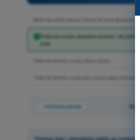
Može da zadrži pravac i brzinu ali mora da poveća pa
Treba da izvuče vazdušne kočnice i da odmah 
puta.
Treba da skrene u svoju desnu stranu.
Treba da skrene u svoju levu stranu dajući time prve
Prethodno pitanje
Pita
Trening test i simulacije ispita sa vremen