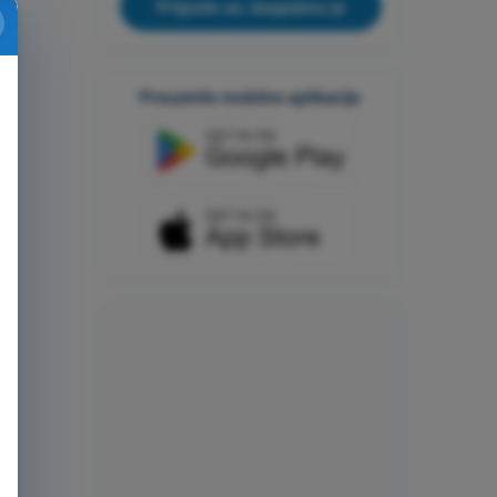
Prijavite se, besplatno je
Preuzmite mobilne aplikacije