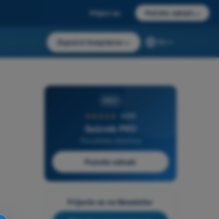
Prijavi se
Počnite odmah
→
Započni besplatno
→
RS
PRO
★★★★★
4,6/5
Quizvds PRO
Sva pitanja uključena
Počnite odmah
Prijavite se na Newsletter