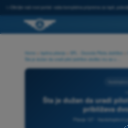
✨
Otkrijte naš novi portal: vaša kompletna priprema za ispit, pobo
Home
>
Ispitna pitanja
>
SPL - Dozvola Pilota Jedrilice
>
Šta je dužan da uradi pilot jedrilice ukoliko mu se u čelo približava dvomotorna Cessna?
Vazduhoplovni
1
Šta je dužan da uradi pilo
približava d
Pitanje 127 - Vazduhoplovni pr