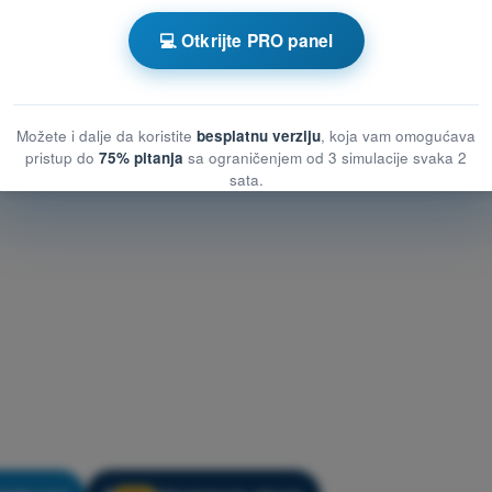
💻 Otkrijte PRO panel
za vežbanje SPL - Vazduhoplovni propisi
Možete i dalje da koristite
besplatnu verziju
, koja vam omogućava
pristup do
75% pitanja
sa ograničenjem od 3 simulacije svaka 2
sata.