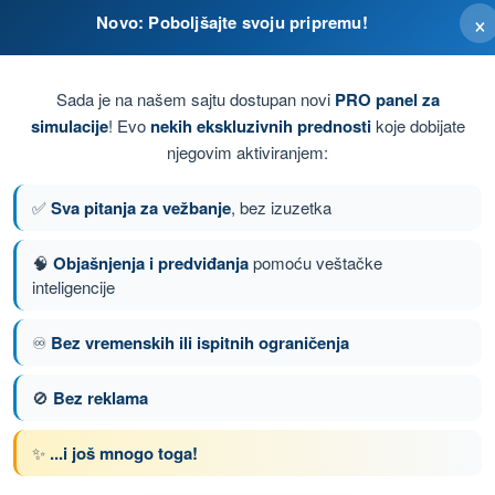
×
Novo: Poboljšajte svoju pripremu!
žnju, zato što jedrilica uvek ima prvenstvo puta.
Sada je na našem sajtu dostupan novi
PRO panel za
simulacije
! Evo
nekih ekskluzivnih prednosti
koje dobijate
smanji visinu, jer višemotorni avion ima prvenstvo
njegovim aktiviranjem:
✅
Sva pitanja za vežbanje
, bez izuzetka
🧠
Objašnjenja i predviđanja
pomoću veštačke
nstvo puta avionu.
inteligencije
♾️
Bez vremenskih ili ispitnih ograničenja
nje 127 od 150
Sledeće pitanje
🚫
Bez reklama
✨
...i još mnogo toga!
om SPL - Dozvola Pilota Jedrilice