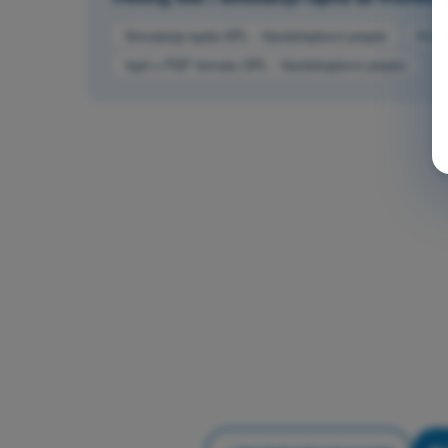
Simulacija ispita SPL - Vazduhoplovni propisi
Kviz 
Ispit u PDF formatu SPL - Vazduhoplovni propisi