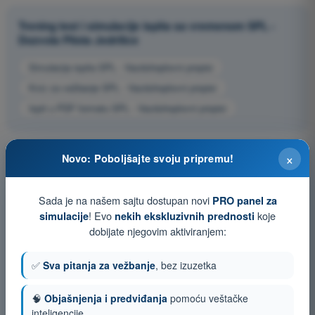
Trening test i simulacije ispita sa vremenom SPL -
Dozvola Pilota Jedrilice
Simulacija ispita SPL - Vazduhoplovni propisi
Kviz za vežbanje SPL - Vazduhoplovni propisi
Ispit u PDF formatu SPL - Vazduhoplovni propisi
×
Novo: Poboljšajte svoju pripremu!
Sada je na našem sajtu dostupan novi
PRO panel za
! Evo
koje
simulacije
nekih ekskluzivnih prednosti
dobijate njegovim aktiviranjem:
✅
Sva pitanja za vežbanje
, bez izuzetka
🧠
Objašnjenja i predviđanja
pomoću veštačke
inteligencije