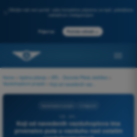
Otkrijte naš novi portal: vaša kompletna priprema za ispit, poboljšana
✨
veštačkom inteligencijom
→
Prijavi se
Počnite odmah
Home
>
Ispitna pitanja
>
SPL - Dozvola Pilota Jedrilice
>
Vazduhoplovni propisi
>
Koji od navedenih vazduhoplova ima prvenstvo puta u vazduhu nad ostalim vazduhoplovima?
Vazduhoplovni propisi
4 Odgovori
128 - SPL -
Koji od navedenih vazduhoplova ima
prvenstvo puta u vazduhu nad ostalim