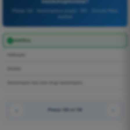
vazduhoplovima?
Pitanje 128 - Vazduhoplovni propisi - SPL - Dozvola Pilota
Jedrilice
Jedrilica.
Helikopter.
Dirižabl.
Vazduhoplov koji vuče drugi vazduhoplov.
Pitanje 128 od 150