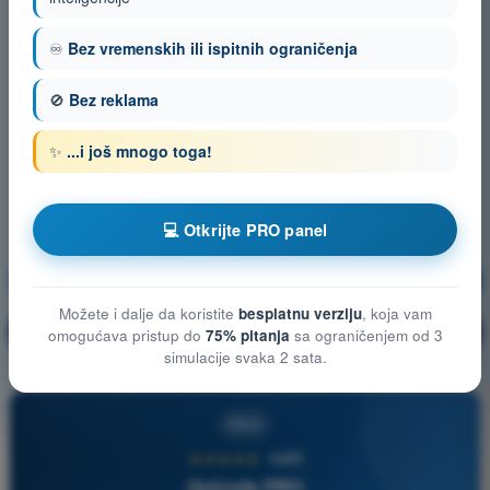
♾️
Bez vremenskih ili ispitnih ograničenja
🚫
Bez reklama
✨
...i još mnogo toga!
💻 Otkrijte PRO panel
Vazduhoplovni propisi
Vežbanje!
Možete i dalje da koristite
besplatnu verziju
, koja vam
Objašnjenje pitanja
🔒
PRO
omogućava pristup do
75% pitanja
sa ograničenjem od 3
simulacije svaka 2 sata.
PRO
★★★★★
4,6/5
Quizvds PRO