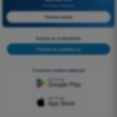
Sva pitanja uključena
Počnite odmah
Prijavite se na Newsletter
Prijavite se, besplatno je
Preuzmite mobilne aplikacije