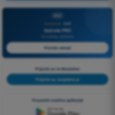
PRO
★★★★★
4,6/5
Quizvds PRO
Sva pitanja uključena
Počnite odmah
Prijavite se na Newsletter
Prijavite se, besplatno je
Preuzmite mobilne aplikacije