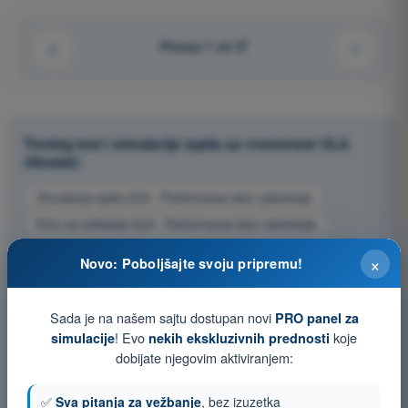
Pitanje 7 od 27
Trening test i simulacije ispita sa vremenom ULA
Ultralaki
Simulacija ispita ULA - Performanse leta i planiranje
Kviz za vežbanje ULA - Performanse leta i planiranje
Ispit u PDF formatu ULA - Performanse leta i planiranje
×
Novo: Poboljšajte svoju pripremu!
Sada je na našem sajtu dostupan novi
PRO panel za
! Evo
koje
simulacije
nekih ekskluzivnih prednosti
dobijate njegovim aktiviranjem:
✅
Sva pitanja za vežbanje
, bez izuzetka