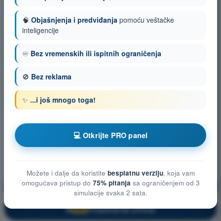
🧠
Objašnjenja i predviđanja
pomoću veštačke
inteligencije
♾️
Bez vremenskih ili ispitnih ograničenja
🚫
Bez reklama
✨
...i još mnogo toga!
💻 Otkrijte PRO panel
Možete i dalje da koristite
besplatnu verziju
, koja vam
omogućava pristup do
75% pitanja
sa ograničenjem od 3
Performanse leta i planiranje
Vežbanje!
simulacije svaka 2 sata.
Objašnjenje pitanja
🔒
PRO