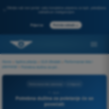
Otkrijte naš novi portal: vaša kompletna priprema za ispit, poboljšana
✨
veštačkom inteligencijom
→
Prijavi se
Počnite odmah
Home
>
Ispitna pitanja
>
ULA Ultralaki
>
Performanse leta i
planiranje
>
Potrebna dužina za poletanje će se povećati:
Performanse leta i planiranje
4 Odgovori
7 - ULA -
Potrebna dužina za poletanje će se
povećati: