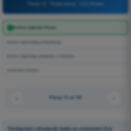
Pitanje 15 - Teorija letenja - ULA Ultralaki
brzina najbolje finese
brzina najmanjeg propadanja
brzina najdužeg ostajanja u vazduhu
minimalnu brzinu
Pitanje 15 od 103
Trening test i simulacije ispita sa vremenom ULA