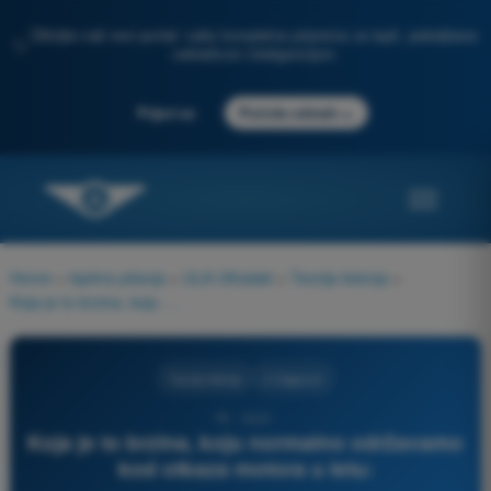
Otkrijte naš novi portal: vaša kompletna priprema za ispit, poboljšana
✨
veštačkom inteligencijom
→
Prijavi se
Počnite odmah
Home
>
Ispitna pitanja
>
ULA Ultralaki
>
Teorija letenja
>
Koja je to brzina, koju normalno održavamo kod otkaza motora u letu:
Teorija letenja
4 Odgovori
15 - ULA -
Koja je to brzina, koju normalno održavamo
kod otkaza motora u letu: