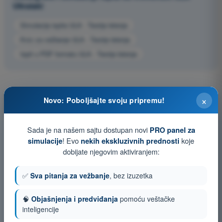
Ultralaki
Simulacija ispita ULA - Teorija letenja
Kviz za vežbanje ULA - Teorija letenja
Ispit u PDF formatu ULA - Teorija letenja
×
Novo: Poboljšajte svoju pripremu!
Sada je na našem sajtu dostupan novi
PRO panel za
! Evo
koje
simulacije
nekih ekskluzivnih prednosti
dobijate njegovim aktiviranjem:
✅
Sva pitanja za vežbanje
, bez izuzetka
🧠
Objašnjenja i predviđanja
pomoću veštačke
inteligencije