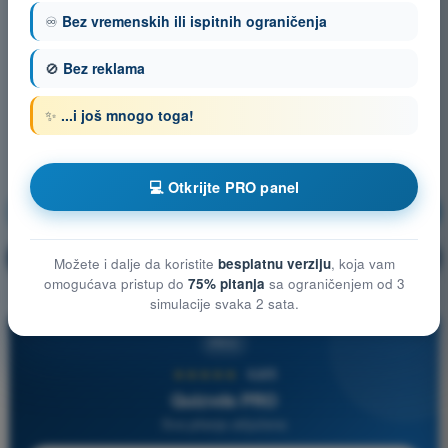
♾️
Bez vremenskih ili ispitnih ograničenja
🚫
Bez reklama
✨
...i još mnogo toga!
💻 Otkrijte PRO panel
Teorija letenja
Vežbanje!
Objašnjenje pitanja
🔒
PRO
Možete i dalje da koristite
besplatnu verziju
, koja vam
omogućava pristup do
75% pitanja
sa ograničenjem od 3
simulacije svaka 2 sata.
PRO
★★★★★
4,6/5
Quizvds PRO
Sva pitanja uključena