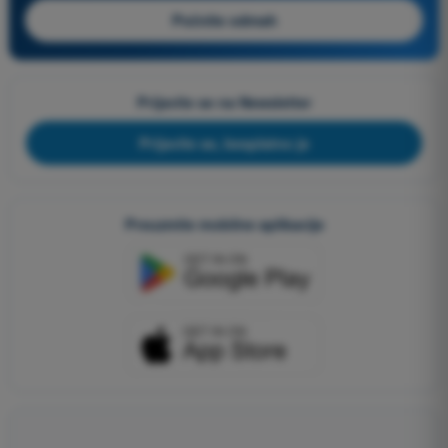
Počnite odmah
Prijavite se na Newsletter
Prijavite se, besplatno je
Preuzmite mobilne aplikacije