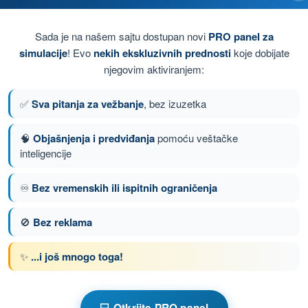
inijom
Sada je na našem sajtu dostupan novi
PRO panel za
a
simulacije
! Evo
nekih ekskluzivnih prednosti
koje dobijate
njegovim aktiviranjem:
✅
Sva pitanja za vežbanje
, bez izuzetka
a
🧠
Objašnjenja i predviđanja
pomoću veštačke
inteligencije
nje 66 od 103
Sledeće pitanje
♾️
Bez vremenskih ili ispitnih ograničenja
🚫
Bez reklama
om ULA Ultralaki
✨
...i još mnogo toga!
nje ULA - Teorija letenja