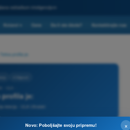
ljšana veštačkom inteligencijom
Kvizovi
Cene
Da li ste škola?
Kontaktirajte nas
▾
Tetiva profila je:
tenja
4 Odgovori
6 - ULA -
 profila je:
ja letenja - ULA Ultralaki
×
Novo: Poboljšajte svoju pripremu!