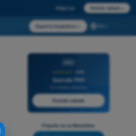
Prijavi se
Počnite odmah
→
Započni besplatno
→
RS
PRO
★★★★★
4,6/5
Quizvds PRO
Sva pitanja uključena
Počnite odmah
Prijavite se na Newsletter