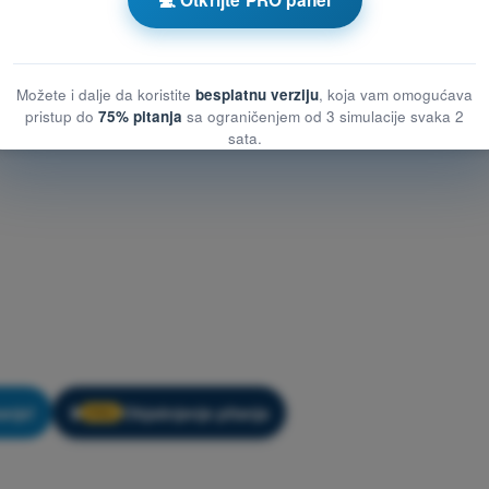
💻 Otkrijte PRO panel
Možete i dalje da koristite
besplatnu verziju
, koja vam omogućava
pristup do
75% pitanja
sa ograničenjem od 3 simulacije svaka 2
sata.
anje!
Objašnjenje pitanja
🔒
PRO