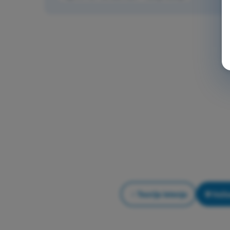
Teorija letenja
Vežb