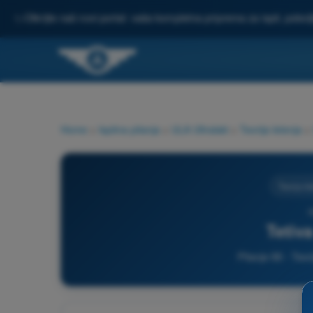
✨
Otkrijte naš novi portal: vaša kompletna priprema za ispit, pobo
Home
>
Ispitna pitanja
>
ULA Ultralaki
>
Teorija letenja
>
Teorija le
6
Tetiva
Pitanje 66 - Teori