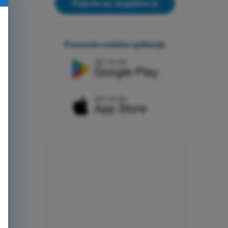
Prijavite se, besplatno je
Preuzmite mobilne aplikacije