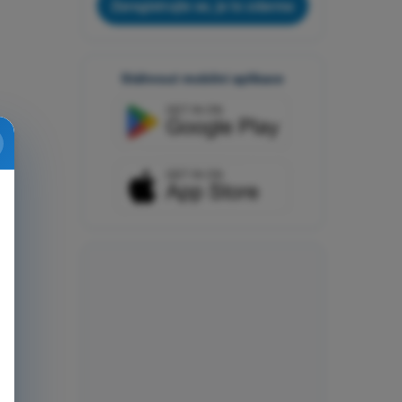
Zaregistrujte se, je to zdarma
Stáhnout mobilní aplikace