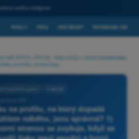
sílená umělou inteligencí
Kvízy
Ceny
Jste škola?
Kontaktujte nás
▾
rie UAS (STS-01, STS-02) - testy a kvízy
>
Letové charakteristiky
Která tvrzení o jevu vztlaku na profilu, na který dopadá relativní vítr pod vhodným úhlem náběhu, jsou správná? 1) Rozdíl tlaku mezi spodní a horní stranou se zvyšuje, když se zvětšuje úhel náběhu 2) Rozdíl tlaku mezi spodní a horní stranou se snižuje, když se zvětšuje úhel náběhu 3) Rozdíl rychlosti mezi horní a spodní stranou se zvyšuje, když se zvětšuje úhel náběhu 4) Rozdíl rychlosti mezi horní a spodní stranou se snižuje, když se zvětšuje úhel náběhu
ost) bezpilotního systému
4 odpovědi
sty drony STS -
aku na profilu, na který dopadá
 úhlem náběhu, jsou správná? 1)
horní stranou se zvyšuje, když se
ozdíl tlaku mezi spodní a horní