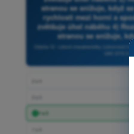
stranou se snižuje, když s
rychlosti mezi horní a spo
zvětšuje úhel náběhu 4) Roz
stranou se snižuje, k
Otázka 12 - Letové charakteristiky (výkonnost) bez
UAS (STS-01, S
2 a 4
2 a 3
1 a 3
1 a 4