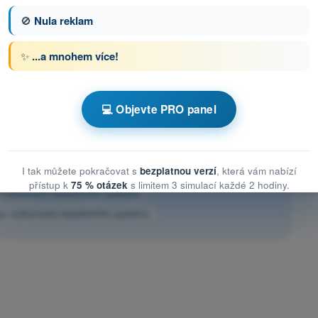
🚫
Nula reklam
✨
...a mnohem více!
tázka 12 z 82
Další otázka
💻 Objevte PRO panel
s Testy drony STS - specifická kategorie UAS
I tak můžete pokračovat s
bezplatnou verzí
, která vám nabízí
stiky (výkonnost) bezpilotního systému
přístup k
75 % otázek
s limitem 3 simulací každé 2 hodiny.
 (výkonnost) bezpilotního systému
ky (výkonnost) bezpilotního systému