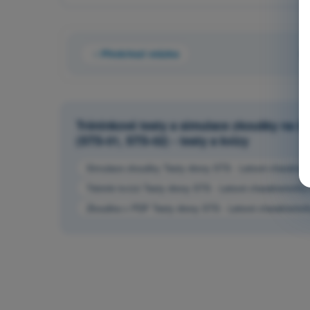
Předchozí otázka
O
Tréninkové testy a simulace zkoušky na ča
(STS-01, STS-02) - testy a kvízy
Simulace zkoušky Testy drony STS - Letové charakteri
Trénink kvízů Testy drony STS - Letové charakteristiky
Zkouška v PDF Testy drony STS - Letové charakteristi