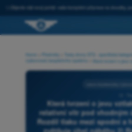
✨
Objevte náš nový portál: vaše kompletní příprava na zkoušky, po
Home
>
Předměty
>
Testy drony STS - specifická katego
(výkonnost) bezpilotního systému
>
Letové charakteristiky (výkonn
12 - Te
Která tvrzení o jevu vztl
relativní vítr pod vhodným
Rozdíl tlaku mezi spodní a 
zvětšuje úhel náběhu 2) R