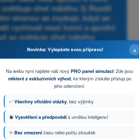
e zvětšuje úhel náběhu 3) Rozdíl
dní stranou se zvyšuje, když se
díl rychlosti mezi horní a spodní
dyž se zvětšuje úhel náběhu
×
pilotního systému - Testy drony STS - specifická kategorie
Novinka: Vylepšete svou přípravu!
TS-02) - testy a kvízy
Na webu nyní najdete náš nový
PRO panel simulací
! Zde jsou
některé z exkluzivních výhod
, ke kterým získáte přístup po
jeho odemčení:
✅
Všechny oficiální otázky
, bez výjimky
🧠
Vysvětlení a předpovědi
s umělou inteligencí
♾️
Bez omezení
času nebo počtu zkoušek