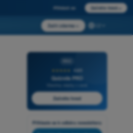
Přihlásit se
Začněte hned
→
Začít zdarma
→
CZ
PRO
★★★★★
4,6/5
Quizvds PRO
Všechny otázky v ceně
Začněte hned
Přihlaste se k odběru newsletteru