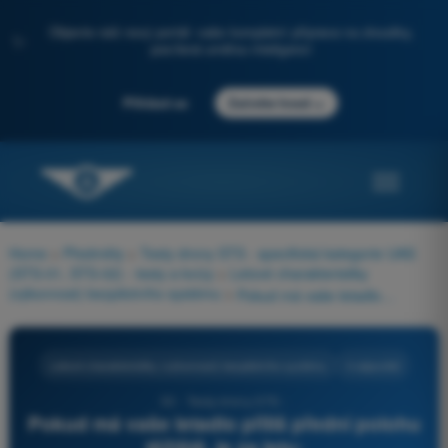
Objevte náš nový portál: vaše kompletní příprava na zkoušky,
✨
posílená umělou inteligencí
→
Přihlásit se
Začněte hned
Home
>
Předměty
>
Testy drony STS - specifická kategorie UAS
(STS-01, STS-02) - testy a kvízy
>
Letové charakteristiky
(výkonnost) bezpilotního systému
>
Pokud má vaše letadlo příliš přední polohu těžiště, je za letu:
Letové charakteristiky (výkonnost) bezpilotního systému
4 odpovědi
53 - Testy drony STS -
Pokud má vaše letadlo příliš přední polohu
těžiště, je za letu: