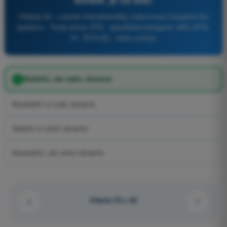
Otázka 53 - Letové charakteristiky (výkonnost) bezpilotního
systému - Testy drony STS - specifická kategorie UAS (STS-
01, STS-02) - testy a kvízy
Stabilní, ale málo obratné.
Nestabilní a málo obratné.
Stabilní a velmi obratné.
Nestabilní, ale velmi obratné.
Otázka 53 z 82