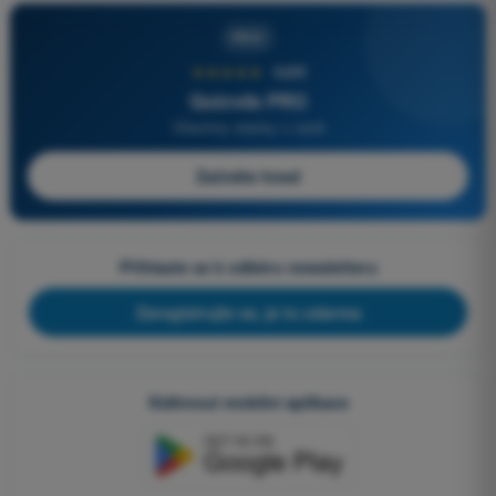
PRO
★★★★★
4,6/5
Quizvds PRO
Všechny otázky v ceně
Začněte hned
Přihlaste se k odběru newsletteru
Zaregistrujte se, je to zdarma
Stáhnout mobilní aplikace