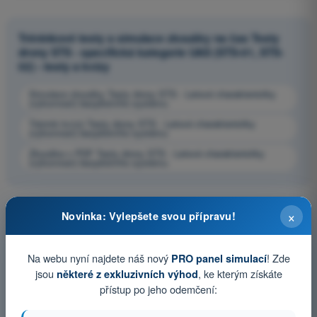
Tréninkové testy a simulace zkoušky na čas Testy
drony STS - specifická kategorie UAS (STS-01, STS-
02) - testy a kvízy
Simulace zkoušky Testy drony STS - Letové charakteristiky
(výkonnost) bezpilotního systému
Trénink kvízů Testy drony STS - Letové charakteristiky
(výkonnost) bezpilotního systému
Zkouška v PDF Testy drony STS - Letové charakteristiky
(výkonnost) bezpilotního systému
×
Novinka: Vylepšete svou přípravu!
Na webu nyní najdete náš nový
! Zde
PRO panel simulací
jsou
, ke kterým získáte
některé z exkluzivních výhod
přístup po jeho odemčení: