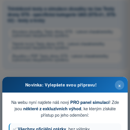
Tréninkové testy a simulace zkoušky na čas Testy
drony STS - specifická kategorie UAS (STS-01, STS-
02) - testy a kvízy
Simulace zkoušky Testy drony STS - Letové charakteristiky
(výkonnost) bezpilotního systému
Trénink kvízů Testy drony STS - Letové charakteristiky
(výkonnost) bezpilotního systému
Zkouška v PDF Testy drony STS - Letové charakteristiky
(výkonnost) bezpilotního systému
×
Novinka: Vylepšete svou přípravu!
Na webu nyní najdete náš nový
! Zde
PRO panel simulací
jsou
, ke kterým získáte
některé z exkluzivních výhod
přístup po jeho odemčení:
✅
Všechny oficiální otázky
, bez výjimky