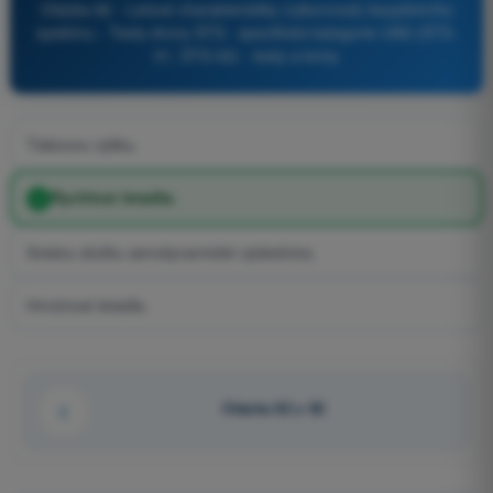
Otázka 82 - Letové charakteristiky (výkonnost) bezpilotního
systému - Testy drony STS - specifická kategorie UAS (STS-
01, STS-02) - testy a kvízy
Tlakovou výšku.
Rychlost letadla.
Svislou složku aerodynamické výslednice.
Hmotnost letadla.
Otázka 82 z 82