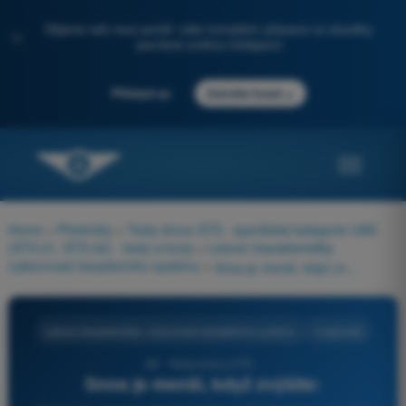
Objevte náš nový portál: vaše kompletní příprava na zkoušky,
✨
posílená umělou inteligencí
→
Přihlásit se
Začněte hned
Home
>
Předměty
>
Testy drony STS - specifická kategorie UAS
(STS-01, STS-02) - testy a kvízy
>
Letové charakteristiky
(výkonnost) bezpilotního systému
>
Snos je menší, když zvýšíte:
Letové charakteristiky (výkonnost) bezpilotního systému
4 odpovědi
82 - Testy drony STS -
Snos je menší, když zvýšíte: