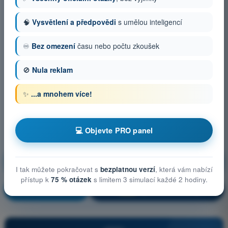
🧠
Vysvětlení a předpovědi
s umělou inteligencí
♾️
Bez omezení
času nebo počtu zkoušek
🚫
Nula reklam
✨
...a mnohem více!
💻 Objevte PRO panel
Letové charakteristiky (výkonnost) bezpilotního
systému
I tak můžete pokračovat s
bezplatnou verzí
, která vám nabízí
přístup k
75 % otázek
s limitem 3 simulací každé 2 hodiny.
Trénink!
Vysvětlení otázky
🔒
PRO