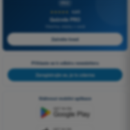
PRO
★★★★★
4,6/5
Quizvds PRO
Všechny otázky v ceně
Začněte hned
Přihlaste se k odběru newsletteru
Zaregistrujte se, je to zdarma
Stáhnout mobilní aplikace