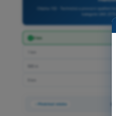
Otázka 102 - Technická a provozní opatření ke
kategorie UAS (STS-
2 km
1 km
500 m
5 km
Předchozí otázka
Ot