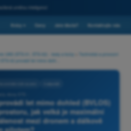
sílená umělou inteligencí
Kvízy
Ceny
Jste škola?
Kontaktujte nás
▾
rie UAS (STS-01, STS-02) - testy a kvízy
>
Technická a provozní
Pokud se ve scénáři STS-02 provádí let mimo dohled (BVLOS) s pozorovateli vzdušného prostoru, jak velká je maximální povolená horizontální vzdálenost mezi dronem a dálkově řídícím pilotem?
ke zmírnění rizik na zemi
4 odpovědi
esty drony STS -
provádí let mimo dohled (BVLOS)
rostoru, jak velká je maximální
álenost mezi dronem a dálkově
ím pilotem?