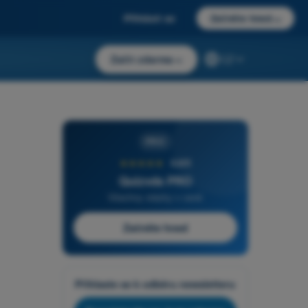
Přihlásit se
Začněte hned
→
Začít zdarma
→
CZ
PRO
★★★★★
4,6/5
Quizvds PRO
Všechny otázky v ceně
Začněte hned
Přihlaste se k odběru newsletteru