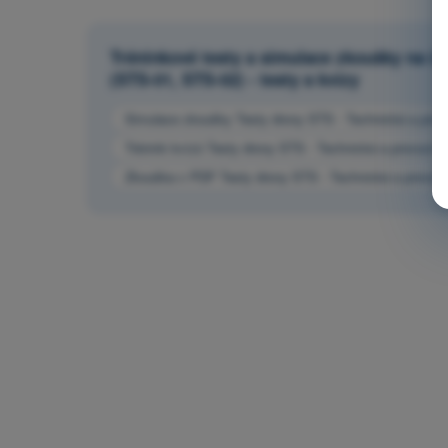
Tréninkové testy a simulace zkoušky na ča
(STS-01, STS-02) - testy a kvízy
Simulace zkoušky Testy drony STS - Technická a provoz
Trénink kvízů Testy drony STS - Technická a provozní o
Zkouška v PDF Testy drony STS - Technická a provozní