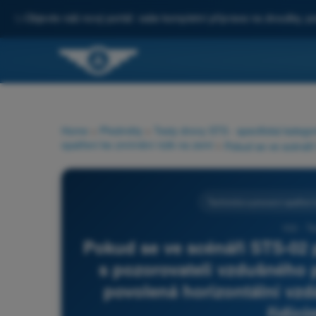
✨
Objevte náš nový portál: vaše kompletní příprava na zkoušky, po
Home
>
Předměty
>
Testy drony STS - specifická katego
opatření ke zmírnění rizik na zemi
>
Technická a provozní opatření 
102 - T
Pokud se ve scénáři STS-02 
s pozorovateli vzdušného p
povolená horizontální vzd
řídíc