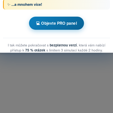
✨
...a mnohem více!
s Testy drony STS - specifická kategorie UAS
💻 Objevte PRO panel
ní opatření ke zmírnění rizik na zemi
patření ke zmírnění rizik na zemi
 opatření ke zmírnění rizik na zemi
I tak můžete pokračovat s
bezplatnou verzí
, která vám nabízí
přístup k
75 % otázek
s limitem 3 simulací každé 2 hodiny.