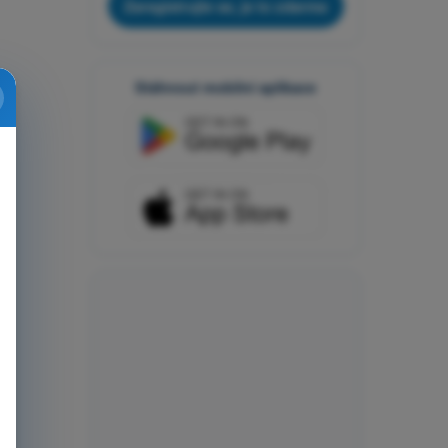
Zaregistrujte se, je to zdarma
Stáhnout mobilní aplikace