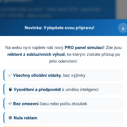
 zmírnění rizik na zemi - Testy drony STS - specifická
01, STS-02) - testy a kvízy
×
Novinka: Vylepšete svou přípravu!
Na webu nyní najdete náš nový
PRO panel simulací
! Zde jsou
některé z exkluzivních výhod
, ke kterým získáte přístup po
jeho odemčení:
✅
Všechny oficiální otázky
, bez výjimky
🧠
Vysvětlení a předpovědi
s umělou inteligencí
♾️
Bez omezení
času nebo počtu zkoušek
ázka 102 z 103
Další otázka
🚫
Nula reklam