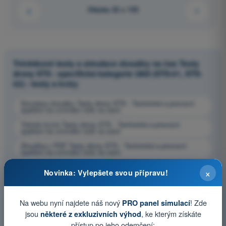
Otázka 22 z 103
Tréninkové testy a simulace zkoušky na čas Testy
drony STS - specifická kategorie UAS (STS-01, STS-
02) - testy a kvízy
Simulace zkoušky Testy drony STS - Technická a provozní
opatření ke zmírnění rizik na zemi
Trénink kvízů Testy drony STS - Technická a provozní
opatření ke zmírnění rizik na zemi
Zkouška v PDF Testy drony STS - Technická a provozní
opatření ke zmírnění rizik na zemi
×
Novinka: Vylepšete svou přípravu!
Na webu nyní najdete náš nový
! Zde
PRO panel simulací
jsou
, ke kterým získáte
některé z exkluzivních výhod
přístup po jeho odemčení: