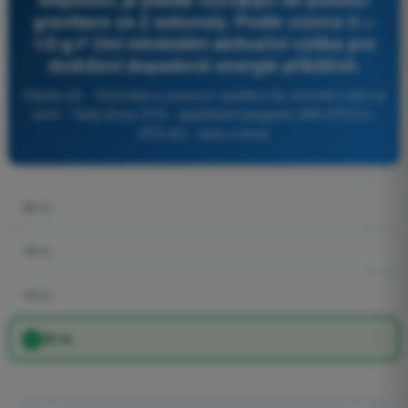
gravitace za 2 sekundy. Podle vzorce h =
1/2·g·t² činí minimální aktivační výška pro
dodržení dopadové energie přibližně:
Otázka 22 - Technická a provozní opatření ke zmírnění rizik na
zemi - Testy drony STS - specifická kategorie UAS (STS-01,
STS-02) - testy a kvízy
30 m.
18 m.
15 m.
20 m.