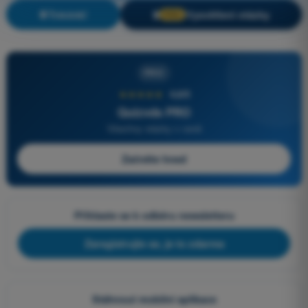
Trénink!
Vysvětlení otázky
🔒
PRO
PRO
★★★★★
4,6/5
Quizvds PRO
Všechny otázky v ceně
Začněte hned
Přihlaste se k odběru newsletteru
Zaregistrujte se, je to zdarma
Stáhnout mobilní aplikace