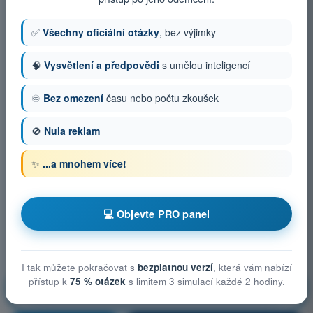
✅
Všechny oficiální otázky
, bez výjimky
🧠
Vysvětlení a předpovědi
s umělou inteligencí
♾️
Bez omezení
času nebo počtu zkoušek
🚫
Nula reklam
✨
...a mnohem více!
💻 Objevte PRO panel
I tak můžete pokračovat s
bezplatnou verzí
, která vám nabízí
přístup k
75 % otázek
s limitem 3 simulací každé 2 hodiny.
Technická a provozní opatření ke zmírnění rizik na
zemi