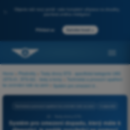
Objevte náš nový portál: vaše kompletní příprava na zkoušky,
✨
posílená umělou inteligencí
→
Přihlásit se
Začněte hned
Home
>
Předměty
>
Testy drony STS - specifická kategorie UAS
(STS-01, STS-02) - testy a kvízy
>
Technická a provozní opatření
ke zmírnění rizik na zemi
>
Systém pro omezení dopadu, který máte k dispozici, je padák rozvíjející se pomocí gravitace za 2 sekundy. Podle vzorce h = 1/2·g·t² činí minimální aktivační výška pro dodržení dopadové energie přibližně:
Technická a provozní opatření ke zmírnění rizik na zemi
4 odpovědi
22 - Testy drony STS -
Systém pro omezení dopadu, který máte k
dispozici, je padák rozvíjející se pomocí