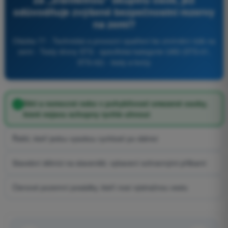
odůvodňuje zvýšené bezpečnostní rezervy
na zemi?
Otázka 77 - Technická a provozní opatření ke zmírnění rizik na
zemi - Testy drony STS - specifická kategorie UAS (STS-01,
STS-02) - testy a kvízy
Děti a nemocné nebo v pohyblivosti omezené osoby,
které nejsou schopny rychle uhnout
Řidiči, kteří jedou vysokou rychlostí po dálnici
Stavební dělníci na staveništi, vybavení ochrannými přilbami
Členové pozemní posádky, kteří nosí výstražnou vestu