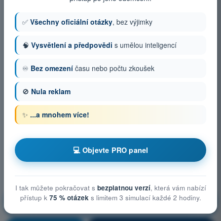
✅
Všechny oficiální otázky
, bez výjimky
🧠
Vysvětlení a předpovědi
s umělou inteligencí
♾️
Bez omezení
času nebo počtu zkoušek
🚫
Nula reklam
✨
...a mnohem více!
💻 Objevte PRO panel
I tak můžete pokračovat s
bezplatnou verzí
, která vám nabízí
Technická a provozní opatření ke zmírnění rizik na
přístup k
75 % otázek
s limitem 3 simulací každé 2 hodiny.
zemi