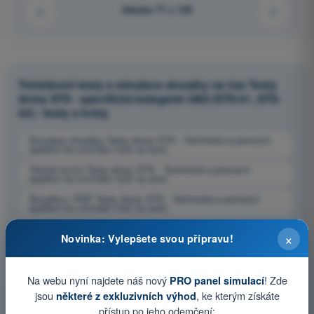
Otázka 77 z 103
Tréninkové testy a simulace zkoušky na čas Testy
drony STS - specifická kategorie UAS (STS-01, STS-
02) - testy a kvízy
Simulace zkoušky Testy drony STS - Technická a provozní
opatření ke zmírnění rizik na zemi
Trénink kvízů Testy drony STS - Technická a provozní
opatření ke zmírnění rizik na zemi
Zkouška v PDF Testy drony STS - Technická a provozní
opatření ke zmírnění rizik na zemi
×
Novinka: Vylepšete svou přípravu!
Na webu nyní najdete náš nový
! Zde
PRO panel simulací
jsou
, ke kterým získáte
některé z exkluzivních výhod
přístup po jeho odemčení: