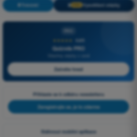
Trénink!
Vysvětlení otázky
🔒
PRO
PRO
★★★★★
4,6/5
Quizvds PRO
Všechny otázky v ceně
Začněte hned
Přihlaste se k odběru newsletteru
Zaregistrujte se, je to zdarma
Stáhnout mobilní aplikace