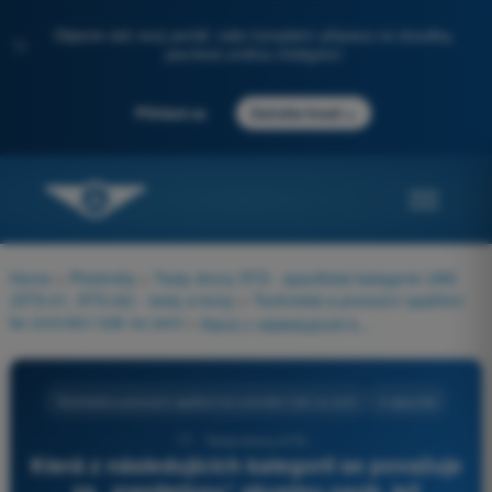
Objevte náš nový portál: vaše kompletní příprava na zkoušky,
✨
posílená umělou inteligencí
→
Přihlásit se
Začněte hned
Home
>
Předměty
>
Testy drony STS - specifická kategorie UAS
(STS-01, STS-02) - testy a kvízy
>
Technická a provozní opatření
ke zmírnění rizik na zemi
>
Která z následujících kategorií se považuje za „zranitelnou“ skupinu osob, jež odůvodňuje zvýšené bezpečnostní rezervy na zemi?
Technická a provozní opatření ke zmírnění rizik na zemi
4 odpovědi
77 - Testy drony STS -
Která z následujících kategorií se považuje
za „zranitelnou“ skupinu osob, jež