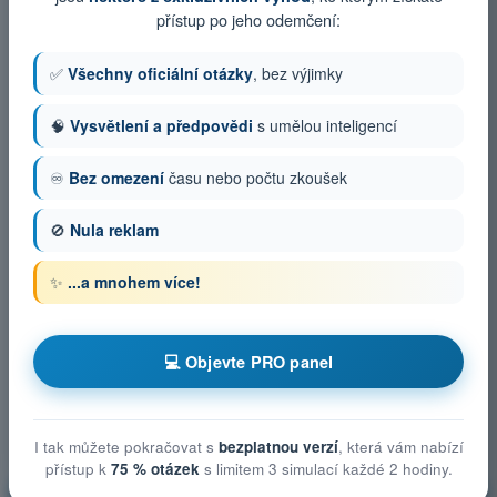
přístup po jeho odemčení:
✅
Všechny oficiální otázky
, bez výjimky
🧠
Vysvětlení a předpovědi
s umělou inteligencí
♾️
Bez omezení
času nebo počtu zkoušek
🚫
Nula reklam
✨
...a mnohem více!
💻 Objevte PRO panel
I tak můžete pokračovat s
bezplatnou verzí
, která vám nabízí
přístup k
75 % otázek
s limitem 3 simulací každé 2 hodiny.
Technická a provozní opatření ke zmírnění rizik na