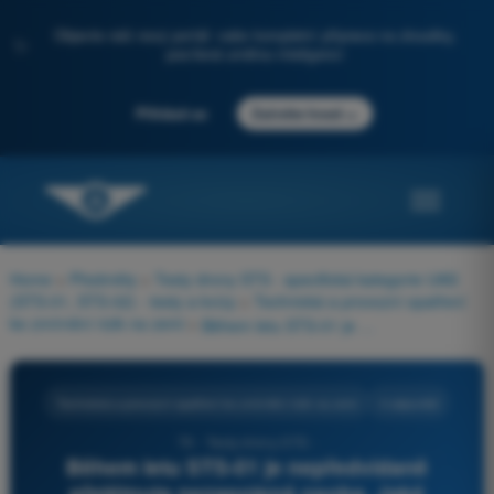
Objevte náš nový portál: vaše kompletní příprava na zkoušky,
✨
posílená umělou inteligencí
→
Přihlásit se
Začněte hned
Home
>
Předměty
>
Testy drony STS - specifická kategorie UAS
(STS-01, STS-02) - testy a kvízy
>
Technická a provozní opatření
ke zmírnění rizik na zemi
>
Během letu STS-01 je nepředvídaně přelétnuta nezapojená osoba. Jaké opatření ke snížení rizika na zemi předvídá nařízení (EU) 2019/947?
Technická a provozní opatření ke zmírnění rizik na zemi
4 odpovědi
79 - Testy drony STS -
Během letu STS-01 je nepředvídaně
přelétnuta nezapojená osoba. Jaké