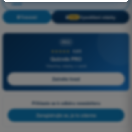
zemi
Trénink!
Vysvětlení otázky
🔒
PRO
PRO
★★★★★
4,6/5
Quizvds PRO
Všechny otázky v ceně
Začněte hned
Přihlaste se k odběru newsletteru
Zaregistrujte se, je to zdarma