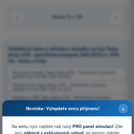
Otázka 79 z 103
Tréninkové testy a simulace zkoušky na čas Testy
drony STS - specifická kategorie UAS (STS-01, STS-
02) - testy a kvízy
Simulace zkoušky Testy drony STS - Technická a provozní
opatření ke zmírnění rizik na zemi
Trénink kvízů Testy drony STS - Technická a provozní
opatření ke zmírnění rizik na zemi
Zkouška v PDF Testy drony STS - Technická a provozní
opatření ke zmírnění rizik na zemi
×
Novinka: Vylepšete svou přípravu!
Na webu nyní najdete náš nový
! Zde
PRO panel simulací
jsou
, ke kterým získáte
některé z exkluzivních výhod