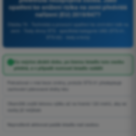
opatření ke snížení rizika na zemi předvídá
nařízení (EU) 2019/947?
Otázka 79 - Technická a provozní opatření ke zmírnění rizik na
zemi - Testy drony STS - specifická kategorie UAS (STS-01,
STS-02) - testy a kvízy
Co nejvíce zkrátit dobu, po kterou letadlo tuto osobu
přelétá, a v případě nutnosti letadlo vzdálit
Pokračovat v misi beze změny, protože STS-01 předepisuje
zachování plánované dráhy letu
Okamžitě zvýšit letovou výšku až na hranici 120 metrů, aby se
osoby již netýkalo
Neprodleně aktivovat padák letadla nad osobou