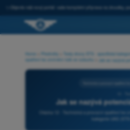
✨
Objevte náš nový portál: vaše kompletní příprava na zkoušky, po
Home
>
Předměty
>
Testy drony STS - specifická katego
opatření ke zmírnění rizik ve vzduchu
>
Jak se nazývá pot
Technická a provozní opatření k
12 - Te
Jak se nazývá potenciá
Otázka 12 - Technická a provozní opatření ke z
kategorie UAS (STS-