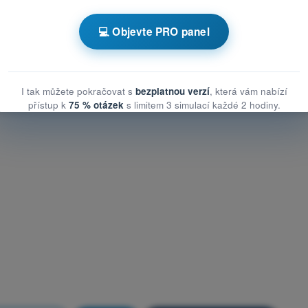
zní opatření ke zmírnění rizik ve vzduchu
💻 Objevte PRO panel
opatření ke zmírnění rizik ve vzduchu
 opatření ke zmírnění rizik ve vzduchu
I tak můžete pokračovat s
bezplatnou verzí
, která vám nabízí
přístup k
75 % otázek
s limitem 3 simulací každé 2 hodiny.