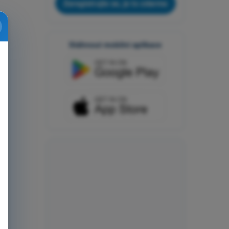
Zaregistrujte se, je to zdarma
Stáhnout mobilní aplikace