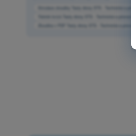
Simulace zkoušky Testy drony STS - Technická a provo
Trénink kvízů Testy drony STS - Technická a provozní 
Zkouška v PDF Testy drony STS - Technická a provozní