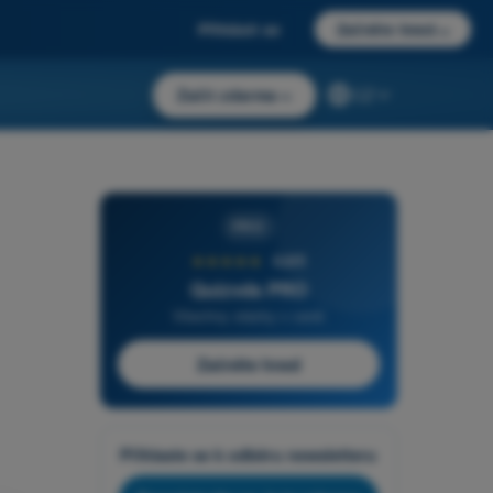
Přihlásit se
Začněte hned
→
Začít zdarma
→
CZ
PRO
★★★★★
4,6/5
Quizvds PRO
Všechny otázky v ceně
Začněte hned
Přihlaste se k odběru newsletteru