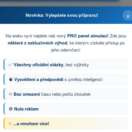
×
Novinka: Vylepšete svou přípravu!
Na webu nyní najdete náš nový
PRO panel simulací
! Zde jsou
některé z exkluzivních výhod
, ke kterým získáte přístup po
jeho odemčení:
✅
Všechny oficiální otázky
, bez výjimky
🧠
Vysvětlení a předpovědi
s umělou inteligencí
tázka 12 z 88
Další otázka
♾️
Bez omezení
času nebo počtu zkoušek
🚫
Nula reklam
s Testy drony STS - specifická kategorie UAS
✨
...a mnohem více!