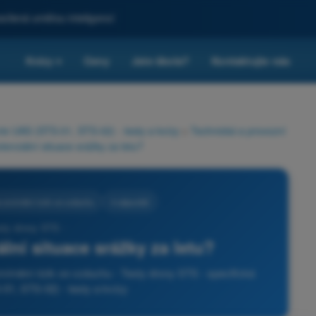
sílená umělou inteligencí
Kvízy
Ceny
Jste škola?
Kontaktujte nás
▾
rie UAS (STS-01, STS-02) - testy a kvízy
>
Technická a provozní
enciální situace srážky za letu?
e zmírnění rizik ve vzduchu
4 odpovědi
sty drony STS -
lní situace srážky za letu?
mírnění rizik ve vzduchu - Testy drony STS - specifická
01, STS-02) - testy a kvízy