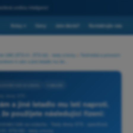
sílená umělou inteligencí
Kvízy
Ceny
Jste škola?
Kontaktujte nás
▾
rie UAS (STS-01, STS-02) - testy a kvízy
>
Technická a provozní
Vaše letadlo letí směrem k vám a jiné letadlo mu letí naproti. Musíte se mu vyhnout tím, že použijete následující řízení:
e zmírnění rizik ve vzduchu
4 odpovědi
sty drony STS -
ám a jiné letadlo mu letí naproti.
že použijete následující řízení:
mírnění rizik ve vzduchu - Testy drony STS - specifická
01, STS-02) - testy a kvízy