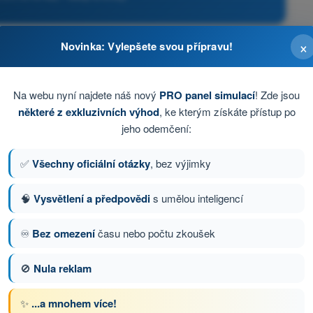
×
Novinka: Vylepšete svou přípravu!
Na webu nyní najdete náš nový
PRO panel simulací
! Zde jsou
některé z exkluzivních výhod
, ke kterým získáte přístup po
jeho odemčení:
✅
Všechny oficiální otázky
, bez výjimky
🧠
Vysvětlení a předpovědi
s umělou inteligencí
♾️
Bez omezení
času nebo počtu zkoušek
tázka 14 z 88
Další otázka
🚫
Nula reklam
✨
...a mnohem více!
s Testy drony STS - specifická kategorie UAS