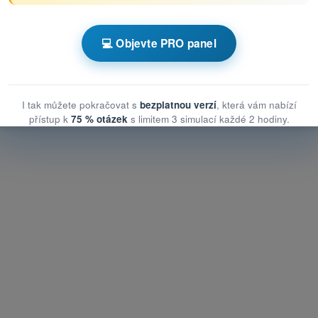
zní opatření ke zmírnění rizik ve vzduchu
💻 Objevte PRO panel
opatření ke zmírnění rizik ve vzduchu
 opatření ke zmírnění rizik ve vzduchu
I tak můžete pokračovat s
bezplatnou verzí
, která vám nabízí
přístup k
75 % otázek
s limitem 3 simulací každé 2 hodiny.