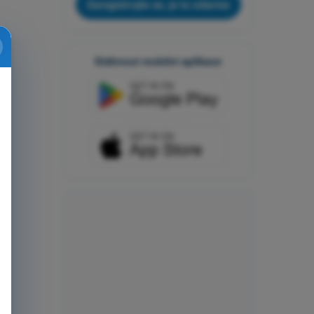
Zaregistrujte se, je to zdarma
Stáhnout mobilní aplikace