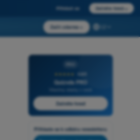
Přihlásit se
Začněte hned
→
Začít zdarma
→
CZ
PRO
★★★★★
4,6/5
Quizvds PRO
Všechny otázky v ceně
Začněte hned
Přihlaste se k odběru newsletteru