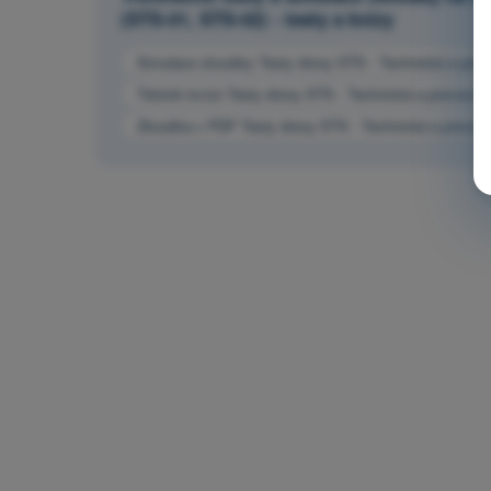
(STS-01, STS-02) - testy a kvízy
Simulace zkoušky Testy drony STS - Technická a provo
Trénink kvízů Testy drony STS - Technická a provozní 
Zkouška v PDF Testy drony STS - Technická a provozní