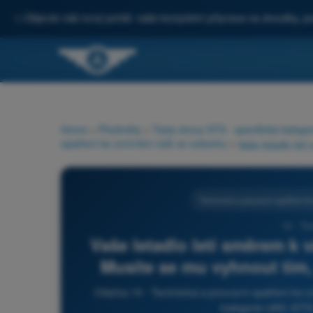
✨
Objevte náš nový portál: vaše kompletní příprava na zkoušky, po
Home
>
Předměty
>
Testy drony STS - specifická katego
opatření ke zmírnění rizik ve vzduchu
>
Technická a provozní opatření k
14 - Te
Vaše letadlo letí směrem k v
Musíte se mu vyhnout tím, 
Otázka 14 - Technická a provozní opatření ke z
kategorie UAS (STS-