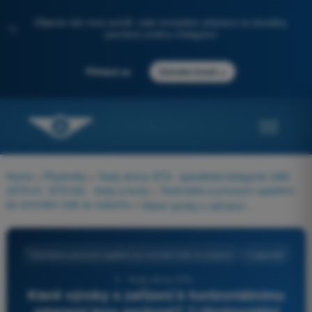
Objevte náš nový portál: vaše kompletní příprava na zkoušky,
✨
posílená umělou inteligencí
→
Přihlásit se
Začněte hned
Home
>
Předměty
>
Testy drony STS - specifická kategorie UAS
(STS-01, STS-02) - testy a kvízy
>
Technická a provozní opatření
ke zmírnění rizik ve vzduchu
>
Které výroky o zařízení k horizontálnímu omezení jsou správné? 1) Horizontální poloha je měřena kdykoli 2) Virtuální bariéry jsou naprogramovány 3) Když je dosaženo horizontální hranice, autopilot tuto polohu udržuje 4) Když je dosaženo horizontální hranice, spustí se alarm
Technická a provozní opatření ke zmírnění rizik ve vzduchu
4 odpovědi
3 - Testy drony STS -
Které výroky o zařízení k horizontálnímu
omezení jsou správné? 1) Horizontální