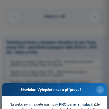
Otázka 3 z 88
Tréninkové testy a simulace zkoušky na čas Testy
drony STS - specifická kategorie UAS (STS-01, STS-
02) - testy a kvízy
Simulace zkoušky Testy drony STS - Technická a provozní
opatření ke zmírnění rizik ve vzduchu
Trénink kvízů Testy drony STS - Technická a provozní
opatření ke zmírnění rizik ve vzduchu
Zkouška v PDF Testy drony STS - Technická a provozní
opatření ke zmírnění rizik ve vzduchu
×
Novinka: Vylepšete svou přípravu!
Na webu nyní najdete náš nový
! Zde
PRO panel simulací