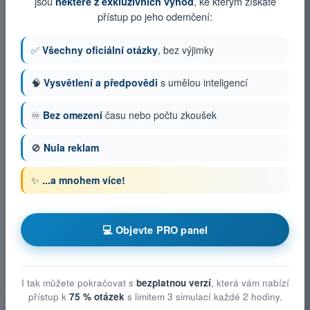
jsou
, ke kterým získáte
některé z exkluzivních výhod
přístup po jeho odemčení:
✅
Všechny oficiální otázky
, bez výjimky
🧠
Vysvětlení a předpovědi
s umělou inteligencí
♾️
Bez omezení
času nebo počtu zkoušek
🚫
Nula reklam
✨
...a mnohem více!
💻 Objevte PRO panel
I tak můžete pokračovat s
bezplatnou verzí
, která vám nabízí
přístup k
75 % otázek
s limitem 3 simulací každé 2 hodiny.