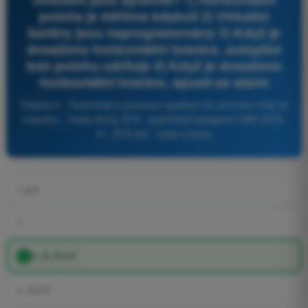
poloha je měřena kdykoli 2) Virtuální
bariéry jsou naprogramovány 3) Když je
dosaženo horizontální hranice, autopilot
tuto polohu udržuje 4) Když je dosaženo
horizontální hranice, spustí se alarm
Otázka 3 - Technická a provozní opatření ke zmírnění rizik ve
vzduchu - Testy drony STS - specifická kategorie UAS (STS-
01, STS-02) - testy a kvízy
1 a 2
1
1, 2, 3 a 4
1, 2 a 3