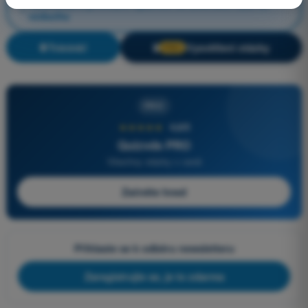
Technická a provozní opatření ke zmírnění rizik ve
vzduchu
Trénink!
Vysvětlení otázky
🔒
PRO
PRO
★★★★★
4,6/5
Quizvds PRO
Všechny otázky v ceně
Začněte hned
Přihlaste se k odběru newsletteru
Zaregistrujte se, je to zdarma