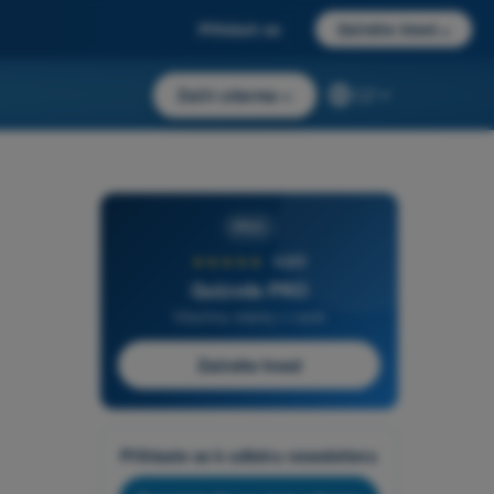
Přihlásit se
Začněte hned
→
Začít zdarma
→
CZ
PRO
★★★★★
4,6/5
Quizvds PRO
Všechny otázky v ceně
Začněte hned
Přihlaste se k odběru newsletteru