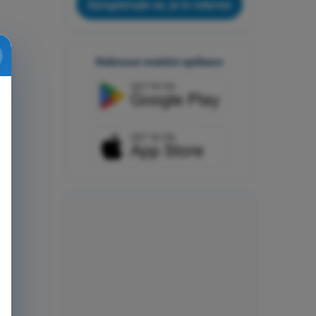
Zaregistrujte se, je to zdarma
Stáhnout mobilní aplikace