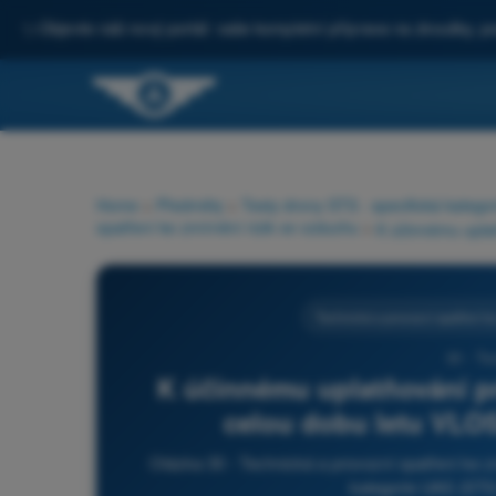
✨
Objevte náš nový portál: vaše kompletní příprava na zkoušky, po
Home
>
Předměty
>
Testy drony STS - specifická katego
opatření ke zmírnění rizik ve vzduchu
>
Technická a provozní opatření k
30 - Te
K účinnému uplatňování pr
celou dobu letu VLOS 
Otázka 30 - Technická a provozní opatření ke z
kategorie UAS (STS-