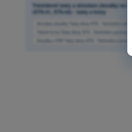
Tréninkové testy a simulace zkoušky na ča
(STS-01, STS-02) - testy a kvízy
Simulace zkoušky Testy drony STS - Technická a provo
Trénink kvízů Testy drony STS - Technická a provozní 
Zkouška v PDF Testy drony STS - Technická a provozní