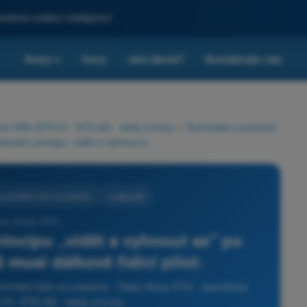
sílená umělou inteligencí
Kvízy
Ceny
Jste škola?
Kontaktujte nás
▾
rie UAS (STS-01, STS-02) - testy a kvízy
>
Technická a provozní
K účinnému uplatňování principu „vidět a vyhnout se" po celou dobu letu VLOS musí dálkově řídící pilot:
e zmírnění rizik ve vzduchu
4 odpovědi
sty drony STS -
incipu „vidět a vyhnout se" po
musí dálkově řídící pilot:
mírnění rizik ve vzduchu - Testy drony STS - specifická
01, STS-02) - testy a kvízy