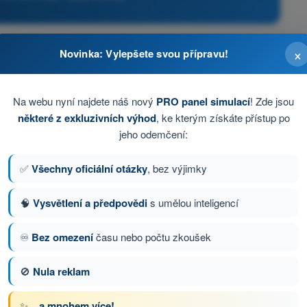
×
Novinka: Vylepšete svou přípravu!
r, aniž by soustředil svou pozornost výhradně na
Na webu nyní najdete náš nový
PRO panel simulací
! Zde jsou
ní, aby sledoval letové parametry
některé z exkluzivních výhod
, ke kterým získáte přístup po
jeho odemčení:
asti
✅
Všechny oficiální otázky
, bez výjimky
zůstává pod výškou 120 m
🧠
Vysvětlení a předpovědi
s umělou inteligencí
♾️
Bez omezení
času nebo počtu zkoušek
tázka 30 z 88
Další otázka
🚫
Nula reklam
✨
...a mnohem více!