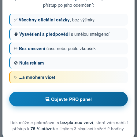
přístup po jeho odemčení:
✅
Všechny oficiální otázky
, bez výjimky
🧠
Vysvětlení a předpovědi
s umělou inteligencí
♾️
Bez omezení
času nebo počtu zkoušek
🚫
Nula reklam
✨
...a mnohem více!
💻 Objevte PRO panel
I tak můžete pokračovat s
bezplatnou verzí
, která vám nabízí
přístup k
75 % otázek
s limitem 3 simulací každé 2 hodiny.
Technická a provozní opatření ke zmírnění rizik ve