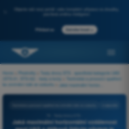
Objevte náš nový portál: vaše kompletní příprava na zkoušky,
✨
posílená umělou inteligencí
→
Přihlásit se
Začněte hned
Home
>
Předměty
>
Testy drony STS - specifická kategorie UAS
(STS-01, STS-02) - testy a kvízy
>
Technická a provozní opatření
ke zmírnění rizik ve vzduchu
>
Jaká maximální horizontální vzdálenost mezi UAS a dálkově řídícím pilotem je přípustná ve STS-02, pokud jsou nasazeni pozorovatelé vzdušného prostoru (Airspace Observers)?
Technická a provozní opatření ke zmírnění rizik ve vzduchu
4 odpovědi
76 - Testy drony STS -
Jaká maximální horizontální vzdálenost
mezi UAS a dálkově řídícím pilotem je