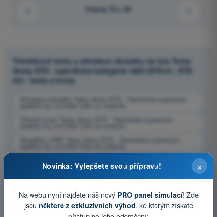
Otázka 76 z 88
Tréninkové testy a simulace zkoušky na čas Testy
drony STS - specifická kategorie UAS (STS-01, STS-
02) - testy a kvízy
Simulace zkoušky Testy drony STS - Technická a provozní
opatření ke zmírnění rizik ve vzduchu
Trénink kvízů Testy drony STS - Technická a provozní
opatření ke zmírnění rizik ve vzduchu
Zkouška v PDF Testy drony STS - Technická a provozní
opatření ke zmírnění rizik ve vzduchu
×
Novinka: Vylepšete svou přípravu!
Na webu nyní najdete náš nový
! Zde
PRO panel simulací
jsou
, ke kterým získáte
některé z exkluzivních výhod
přístup po jeho odemčení: