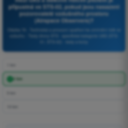
přípustná ve STS-02, pokud jsou nasazeni
pozorovatelé vzdušného prostoru
(Airspace Observers)?
Otázka 76 - Technická a provozní opatření ke zmírnění rizik ve
vzduchu - Testy drony STS - specifická kategorie UAS (STS-
01, STS-02) - testy a kvízy
1 km
2 km
5 km
10 km