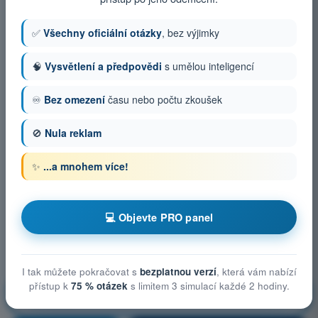
✅
Všechny oficiální otázky
, bez výjimky
🧠
Vysvětlení a předpovědi
s umělou inteligencí
♾️
Bez omezení
času nebo počtu zkoušek
🚫
Nula reklam
✨
...a mnohem více!
💻 Objevte PRO panel
I tak můžete pokračovat s
bezplatnou verzí
, která vám nabízí
přístup k
75 % otázek
s limitem 3 simulací každé 2 hodiny.
Technická a provozní opatření ke zmírnění rizik ve
vzduchu