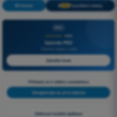
Trénink!
Vysvětlení otázky
🔒
PRO
PRO
★★★★★
4,6/5
Quizvds PRO
Všechny otázky v ceně
Začněte hned
Přihlaste se k odběru newsletteru
Zaregistrujte se, je to zdarma
Stáhnout mobilní aplikace