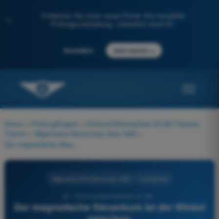
Entdecken Sie unser neues Portal: Ihre komplette
✨
Prüfungsvorbereitung, unterstützt durch KI.
→
Anmelden
Jetzt starten
Home
>
Prüfungsfragen
>
Drohnenführerschein A1/A3 Theorie-
Trainer
>
Allgemeine Kenntnisse über UAS
>
Der magnetische Steuerkurs ist der Winkel zwischen:
Allgemeine Kenntnisse über UAS
4 Antworten
24 - Drohnenführerschein A1/A3 -
Der magnetische Steuerkurs ist der Winkel
zwischen: