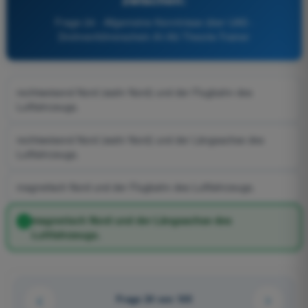
Frage 24 - Allgemeine Kenntnisse über UAS -
Drohnenführerschein A1/A3 Theorie-Trainer
rechtweisend Nord (wahr Nord) und der Flugbahn des
Luftfahrzeugs.
rechtweisend Nord (wahr Nord) und der Längsachse des
Luftfahrzeugs.
magnetisch Nord und der Flugbahn des Luftfahrzeugs.
magnetisch Nord und der Längsachse des
Luftfahrzeugs.
Frage 24 von 105