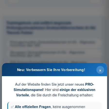
Trainingstests und zeitlich begrenzte
Prüfungssimulationen Drohnenführerschein A1/A3
Theorie-Trainer
Prüfungssimulation Drohnenführerschein A1/A3 - Allgemeine
Kenntnisse über UAS
Übungsquiz Drohnenführerschein A1/A3 - Allgemeine
Kenntnisse über UAS
PDF-Prüfung Drohnenführerschein A1/A3 - Allgemeine
Kenntnisse über UAS
×
Neu: Verbessern Sie Ihre Vorbereitung!
Auf der Website finden Sie jetzt unser neues
PRO-
! Hier sind
Simulationspanel
einige der exklusiven
, die Sie durch die Freischaltung erhalten:
Vorteile
✅
Alle offiziellen Fragen
, keine ausgenommen