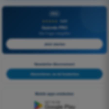
PRO
★★★★★
4,6/5
Quizvds PRO
Alle Fragen inbegriffen
Jetzt starten
Newsletter-Abonnement
Abonnieren, es ist kostenlos
Mobile apps entdecken