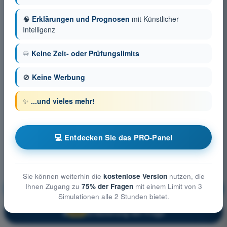
🧠
Erklärungen und Prognosen
mit Künstlicher
Intelligenz
♾️
Keine Zeit- oder Prüfungslimits
🚫
Keine Werbung
✨
...und vieles mehr!
💻 Entdecken Sie das PRO-Panel
Sie können weiterhin die
kostenlose Version
nutzen, die
Ihnen Zugang zu
75% der Fragen
mit einem Limit von 3
Allgemeine Kenntnisse über UAS
Ausbildung!
Simulationen alle 2 Stunden bietet.
Erläuterung der Frage
🔒
PRO