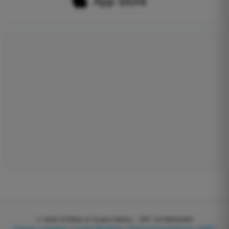
© 2026
EGWeb di Guatta Mattia - VAT: 04768540983
Cookies verwalten
|
Cookie-Richtlinie
|
Datenschutzerklärung
|
AGB
|