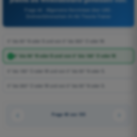
Frage 46 - Allgemeine Kenntnisse über UAS -
Drohnenführerschein A1/A3 Theorie-Trainer
0° bis 90° N oder S und von 0° bis 360° O oder W.
0° bis 90° N oder S und von 0° bis 180° O oder W.
0° bis 180° O oder W und von 0° bis 90° N oder S.
0° bis 360° O oder W und von 0° bis 90° N oder S.
Frage 46 von 105