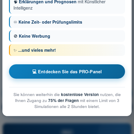
🧠
Erklärungen und Prognosen
mit Künstlicher
Intelligenz
♾️
Keine Zeit- oder Prüfungslimits
🚫
Keine Werbung
✨
...und vieles mehr!
💻 Entdecken Sie das PRO-Panel
Allgemeine Kenntnisse über UAS
Ausbildung!
Sie können weiterhin die
kostenlose Version
nutzen, die
Ihnen Zugang zu
75% der Fragen
mit einem Limit von 3
Simulationen alle 2 Stunden bietet.
Erläuterung der Frage
🔒
PRO
PRO