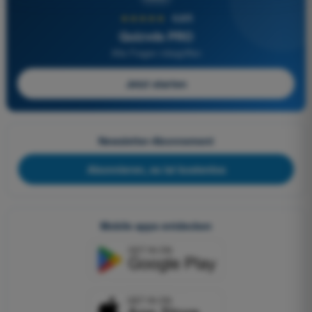
★★★★★
4,6/5
Quizvds PRO
Alle Fragen inbegriffen
Jetzt starten
Newsletter-Abonnement
Abonnieren, es ist kostenlos
Mobile apps entdecken