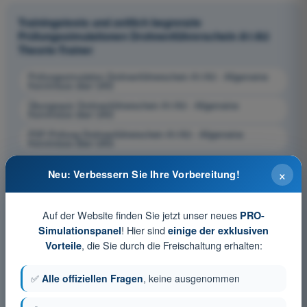
Trainingstests und zeitlich begrenzte
Prüfungssimulationen Drohnenführerschein A1/A3
Theorie-Trainer
Prüfungssimulation Drohnenführerschein A1/A3 - Allgemeine
Kenntnisse über UAS
Übungsquiz Drohnenführerschein A1/A3 - Allgemeine
Kenntnisse über UAS
PDF-Prüfung Drohnenführerschein A1/A3 - Allgemeine
Kenntnisse über UAS
×
Neu: Verbessern Sie Ihre Vorbereitung!
Auf der Website finden Sie jetzt unser neues
PRO-
! Hier sind
Simulationspanel
einige der exklusiven
, die Sie durch die Freischaltung erhalten:
Vorteile
✅
Alle offiziellen Fragen
, keine ausgenommen