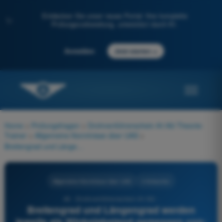
Entdecken Sie unser neues Portal: Ihre komplette
✨
Prüfungsvorbereitung, unterstützt durch KI.
→
Anmelden
Jetzt starten
Home
>
Prüfungsfragen
>
Drohnenführerschein A1/A3 Theorie-
Trainer
>
Allgemeine Kenntnisse über UAS
>
Breitengrad und Längengrad werden jeweils als Winkelabstand gemessen von:
Allgemeine Kenntnisse über UAS
4 Antworten
46 - Drohnenführerschein A1/A3 -
Breitengrad und Längengrad werden
jeweils als Winkelabstand gemessen von: