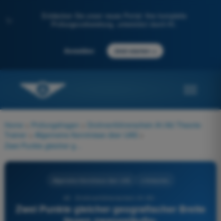
Entdecken Sie unser neues Portal: Ihre komplette
✨
Prüfungsvorbereitung, unterstützt durch KI.
→
Anmelden
Jetzt starten
Home
>
Prüfungsfragen
>
Drohnenführerschein A1/A3 Theorie-
Trainer
>
Allgemeine Kenntnisse über UAS
>
Zwei Punkte gleicher geografischer Breite liegen zwangsläufig:
Allgemeine Kenntnisse über UAS
4 Antworten
49 - Drohnenführerschein A1/A3 -
Zwei Punkte gleicher geografischer Breite
liegen zwangsläufig: