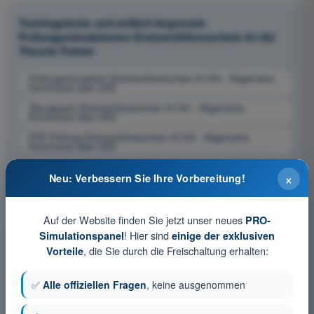
Trainingstests und zeitlich begrenzte
Prüfungssimulationen Drohnenführerschein A1/A3
Theorie-Trainer
Prüfungssimulation Drohnenführerschein A1/A3 - Allgemeine
Kenntnisse über UAS
Übungsquiz Drohnenführerschein A1/A3 - Allgemeine
Kenntnisse über UAS
PDF-Prüfung Drohnenführerschein A1/A3 - Allgemeine
Kenntnisse über UAS
×
Neu: Verbessern Sie Ihre Vorbereitung!
Auf der Website finden Sie jetzt unser neues
PRO-
! Hier sind
Simulationspanel
einige der exklusiven
, die Sie durch die Freischaltung erhalten:
Vorteile
✅
Alle offiziellen Fragen
, keine ausgenommen