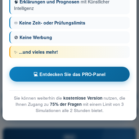
🧠
Erklärungen und Prognosen
mit Künstlicher
Intelligenz
♾️
Keine Zeit- oder Prüfungslimits
🚫
Keine Werbung
✨
...und vieles mehr!
💻 Entdecken Sie das PRO-Panel
Allgemeine Kenntnisse über UAS
Ausbildung!
Sie können weiterhin die
kostenlose Version
nutzen, die
Ihnen Zugang zu
75% der Fragen
mit einem Limit von 3
Simulationen alle 2 Stunden bietet.
Erläuterung der Frage
🔒
PRO
PRO