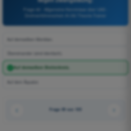
Frage 49 - Allgemeine Kenntnisse über UAS -
Drohnenführerschein A1/A3 Theorie-Trainer
Auf demselben Meridian.
Übereinander (sind identisch).
Auf demselben Breitenkreis.
Auf dem Äquator.
Frage 49 von 105