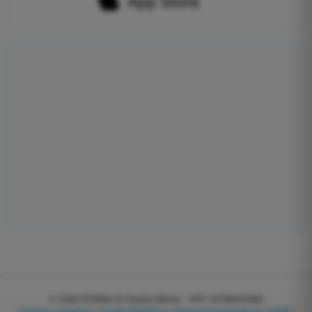
© 2026
EGWeb di Guatta Mattia - VAT: 04768540983
Cookies verwalten
|
Cookie-Richtlinie
|
Datenschutzerklärung
|
AGB
|