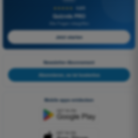
★★★★★
4,6/5
Quizvds PRO
Alle Fragen inbegriffen
Jetzt starten
Newsletter-Abonnement
Abonnieren, es ist kostenlos
Mobile apps entdecken