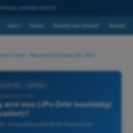
reitung, unterstützt durch KI.
Quiz
Preise
Sind Sie eine Schule?
Kontakt
▾
eorie-Trainer
>
Allgemeine Kenntnisse über UAS
>
sse über UAS
4 Antworten
führerschein A1/A3 -
wird eine LiPo-Zelle beschädigt
radiert)?
AS - Drohnenführerschein A1/A3 Theorie-Trainer