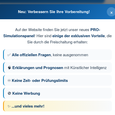
×
Neu: Verbessern Sie Ihre Vorbereitung!
Auf der Website finden Sie jetzt unser neues
PRO-
Simulationspanel
! Hier sind
einige der exklusiven Vorteile
, die
Sie durch die Freischaltung erhalten:
✅
Alle offiziellen Fragen
, keine ausgenommen
🧠
Erklärungen und Prognosen
mit Künstlicher Intelligenz
♾️
Keine Zeit- oder Prüfungslimits
ge 8 von 105
Nächste Frage
🚫
Keine Werbung
✨
...und vieles mehr!
üfungssimulationen Drohnenführerschein A1/A3