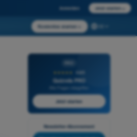
Anmelden
Jetzt starten
→
Kostenlos starten
→
DE
PRO
★★★★★
4,6/5
Quizvds PRO
Alle Fragen inbegriffen
Jetzt starten
Newsletter-Abonnement