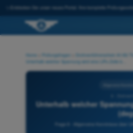
✨
Entdecken Sie unser neues Portal: Ihre komplette Prüfungsvorbe
Home
>
Prüfungsfragen
>
Drohnenführerschein A1/A3 Th
Unterhalb welcher Spannung wird eine LiPo-Zelle beschädigt (degradiert)?
Allgemeine Kenntni
8 - Drohnen
Unterhalb welcher Spannung 
(deg
Frage 8 - Allgemeine Kenntnisse über U