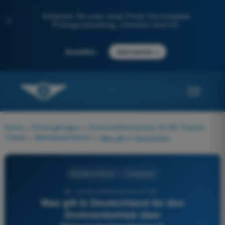
Entdecken Sie unser neues Portal: Ihre komplette
✨
Prüfungsvorbereitung, unterstützt durch KI.
→
Anmelden
Jetzt starten
Home
>
Prüfungsfragen
>
Drohnenführerschein A1/A3 Theorie-
Trainer
>
Betriebsverfahren
>
Was gilt in Deutschland für den Drohnenbetrieb über Naturschutzgebieten?
Betriebsverfahren
4 Antworten
66 - Drohnenführerschein A1/A3 -
Was gilt in Deutschland für den
Drohnenbetrieb über