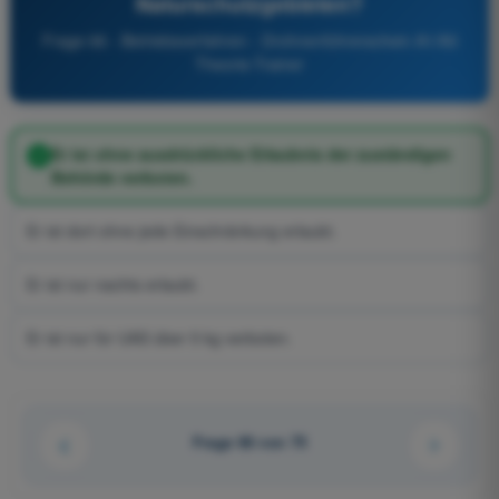
Naturschutzgebieten?
Frage 66 - Betriebsverfahren - Drohnenführerschein A1/A3
Theorie-Trainer
Er ist ohne ausdrückliche Erlaubnis der zuständigen
Behörde verboten.
Er ist dort ohne jede Einschränkung erlaubt.
Er ist nur nachts erlaubt.
Er ist nur für UAS über 5 kg verboten.
Frage 66 von 75