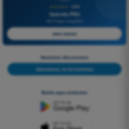
★★★★★
4,6/5
Quizvds PRO
Alle Fragen inbegriffen
Jetzt starten
Newsletter-Abonnement
Abonnieren, es ist kostenlos
Mobile apps entdecken