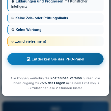
🧠
Erklärungen und Prognosen
mit Künstlicher
Intelligenz
♾️
Keine Zeit- oder Prüfungslimits
🚫
Keine Werbung
✨
...und vieles mehr!
💻 Entdecken Sie das PRO-Panel
Betriebsverfahren
Ausbildung!
Sie können weiterhin die
kostenlose Version
nutzen, die
Ihnen Zugang zu
75% der Fragen
mit einem Limit von 3
Erläuterung der Frage
Simulationen alle 2 Stunden bietet.
🔒
PRO
PRO