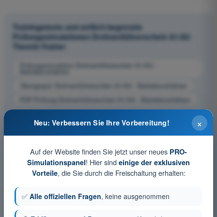
Trainingstests und zeitlich begrenzte
Prüfungssimulationen Drohnenführerschein A1/A3
Theorie-Trainer
Prüfungssimulation Drohnenführerschein A1/A3 -
Betriebsverfahren
Übungsquiz Drohnenführerschein A1/A3 - Betriebsverfahren
PDF-Prüfung Drohnenführerschein A1/A3 - Betriebsverfahren
×
Neu: Verbessern Sie Ihre Vorbereitung!
Auf der Website finden Sie jetzt unser neues
PRO-
! Hier sind
Simulationspanel
einige der exklusiven
, die Sie durch die Freischaltung erhalten:
Vorteile
✅
Alle offiziellen Fragen
, keine ausgenommen