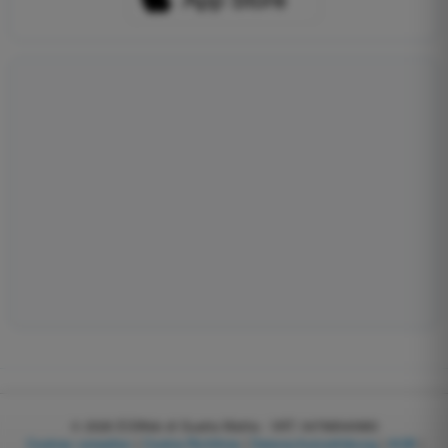
© 2026
EGWeb di Guatta Mattia - VAT: 04768540983
Cookies verwalten
|
Cookie-Richtlinie
|
Datenschutzerklärung
|
AGB
|