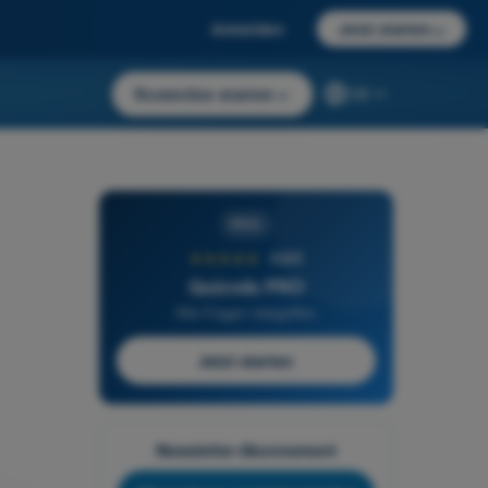
Anmelden
Jetzt starten
→
Kostenlos starten
→
DE
PRO
★★★★★
4,6/5
Quizvds PRO
Alle Fragen inbegriffen
Jetzt starten
Newsletter-Abonnement