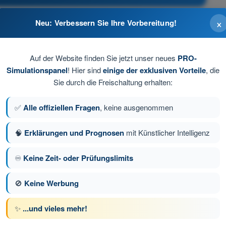
×
Neu: Verbessern Sie Ihre Vorbereitung!
Auf der Website finden Sie jetzt unser neues
PRO-
Simulationspanel
! Hier sind
einige der exklusiven Vorteile
, die
Sie durch die Freischaltung erhalten:
meiden.
✅
Alle offiziellen Fragen
, keine ausgenommen
🧠
Erklärungen und Prognosen
mit Künstlicher Intelligenz
♾️
Keine Zeit- oder Prüfungslimits
ge 23 von 31
Nächste Frage
🚫
Keine Werbung
✨
...und vieles mehr!
üfungssimulationen Drohnenführerschein A1/A3