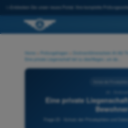
✨
Entdecken Sie unser neues Portal: Ihre komplette Prüfungsvorbe
Home
>
Prüfungsfragen
>
Drohnenführerschein A1/A3 Th
Eine private Liegenschaft tief zu überfliegen, um deren Bewohner zu filmen, ist:
Schutz der Privatsphär
23 - Drohnen
Eine private Liegenschaft
Bewohner 
Frage 23 - Schutz der Privatsphäre und Date