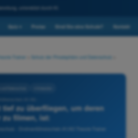
reitung, unterstützt durch KI.
Quiz
Preise
Sind Sie eine Schule?
Kontakt
▾
eorie-Trainer
>
Schutz der Privatsphäre und Datenschutz
>
e und Datenschutz
4 Antworten
führerschein A1/A3 -
 tief zu überfliegen, um deren
zu filmen, ist:
nschutz - Drohnenführerschein A1/A3 Theorie-Trainer