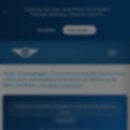
Entdecken Sie unser neues Portal: Ihre komplette
✨
Prüfungsvorbereitung, unterstützt durch KI.
→
Anmelden
Jetzt starten
Home
>
Prüfungsfragen
>
Drohnenführerschein A2 Theorie-Trainer
>
Technische und betriebliche Maßnahmen zur Minderung der
Risiken am Boden
>
Die Missionsdokumentation muss mindestens enthalten:
Technische und betriebliche Maßnahmen zur Minderung der Risiken am
Boden
4 Antworten