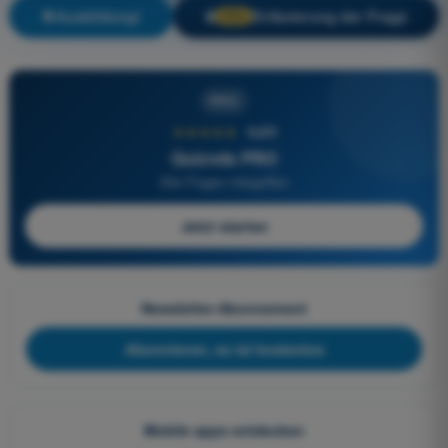
Ausbildung!
Erläuterung der Frage
🔒
PRO
PRO
★★★★★
4,6/5
Quizvds PRO
Alle Fragen inbegriffen
Jetzt starten
Newsletter-Abonnement
Abonnieren, es ist kostenlos
Mobile apps entdecken