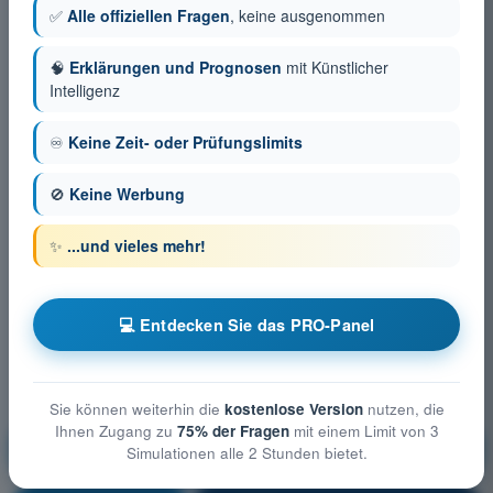
✅
Alle offiziellen Fragen
, keine ausgenommen
🧠
Erklärungen und Prognosen
mit Künstlicher
Intelligenz
♾️
Keine Zeit- oder Prüfungslimits
🚫
Keine Werbung
✨
...und vieles mehr!
💻 Entdecken Sie das PRO-Panel
Sie können weiterhin die
kostenlose Version
nutzen, die
Ihnen Zugang zu
75% der Fragen
mit einem Limit von 3
Technische und betriebliche Maßnahmen zur
Simulationen alle 2 Stunden bietet.
Minderung der Risiken am Boden