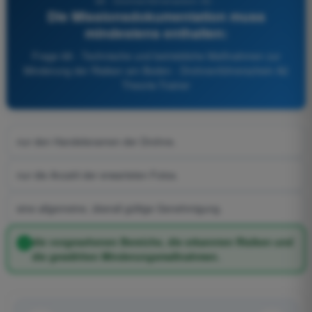
68 - Drohnenführerschein A2 -
Die Missionsdokumentation muss
mindestens enthalten:
Frage 68 - Technische und betriebliche Maßnahmen zur
Minderung der Risiken am Boden - Drohnenführerschein A2
Theorie-Trainer
nur den Handelsnamen der Drohne.
nur die Anzahl der erwarteten Fotos.
eine allgemeine, überall gültige Genehmigung.
die vorgesehenen Bereiche, die erkannten Risiken und
die gewählten Minderungsmaßnahmen.