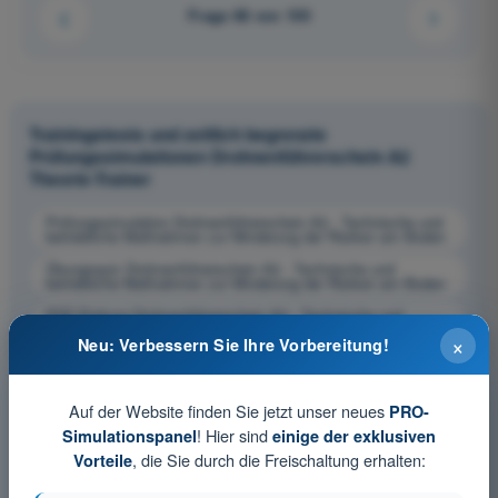
Frage 68 von 100
Trainingstests und zeitlich begrenzte
Prüfungssimulationen Drohnenführerschein A2
Theorie-Trainer
Prüfungssimulation Drohnenführerschein A2 - Technische und
betriebliche Maßnahmen zur Minderung der Risiken am Boden
Übungsquiz Drohnenführerschein A2 - Technische und
betriebliche Maßnahmen zur Minderung der Risiken am Boden
PDF-Prüfung Drohnenführerschein A2 - Technische und
betriebliche Maßnahmen zur Minderung der Risiken am Boden
×
Neu: Verbessern Sie Ihre Vorbereitung!
Auf der Website finden Sie jetzt unser neues
PRO-
! Hier sind
Simulationspanel
einige der exklusiven
, die Sie durch die Freischaltung erhalten:
Vorteile